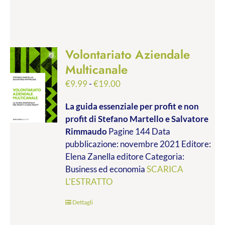
Volontariato Aziendale
Multicanale
Fascia
€
9.99
-
€
19.00
di
La guida essenziale per profit e non
prezzo:
profit
di Stefano Martello e Salvatore
da
Rimmaudo
Pagine 144 Data
€9.99
pubblicazione: novembre 2021 Editore:
a
Elena Zanella editore Categoria:
€19.00
Business ed economia
SCARICA
L'ESTRATTO
Dettagli