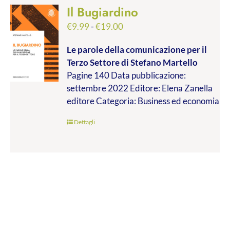
Il Bugiardino
Fascia
€
9.99
-
€
19.00
di
Le parole della comunicazione per il
prezzo:
Terzo Settore
di Stefano Martello
da
Pagine 140 Data pubblicazione:
€9.99
settembre 2022 Editore: Elena Zanella
a
editore Categoria: Business ed economia
€19.00
Dettagli