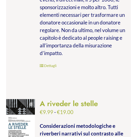
sponsorizzazioni e molto altro. Tutti
elementi necessari per trasformare un
donatore occasionale in un donatore
regolare. Non da ultimo, nel volume un
capitolo è dedicato al people raising e
all’importanza della misurazione
d’impatto.
Dettagli
A riveder le stelle
Fascia
€
9.99
-
€
19.00
di
Considerazioni metodologiche e
prezzo:
riverberi narrativi sul contrasto alle
da