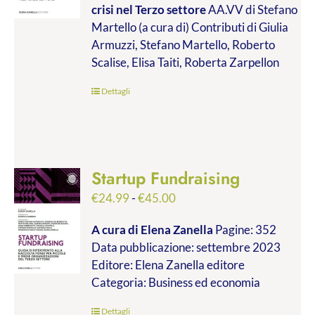
crisi nel Terzo settore
AA.VV di Stefano
€9.99
Martello (a cura di) Contributi di Giulia
a
Armuzzi, Stefano Martello, Roberto
€19.00
Scalise, Elisa Taiti, Roberta Zarpellon
Dettagli
Startup Fundraising
Fascia
€
24.99
-
€
45.00
di
A cura di Elena Zanella
Pagine: 352
prezzo:
Data pubblicazione: settembre 2023
da
Editore: Elena Zanella editore
€24.99
Categoria: Business ed economia
a
€45.00
Dettagli