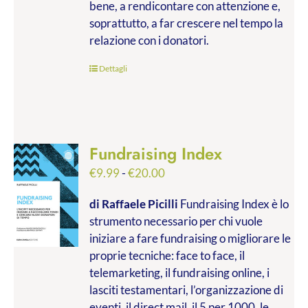
bene, a rendicontare con attenzione e,
soprattutto, a far crescere nel tempo la
relazione con i donatori.
Dettagli
Fundraising Index
Fascia
€
9.99
-
€
20.00
di
di Raffaele Picilli
Fundraising Index è lo
prezzo:
strumento necessario per chi vuole
da
iniziare a fare fundraising o migliorare le
€9.99
proprie tecniche: face to face, il
a
telemarketing, il fundraising online, i
€20.00
lasciti testamentari, l’organizzazione di
eventi, il direct mail, il 5 per 1000, le