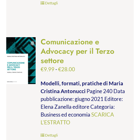
Dettagli
Comunicazione e
Advocacy per il Terzo
settore
Fascia
€
9.99
-
€
28.00
di
Modelli, formati, pratiche
di Maria
prezzo:
Cristina Antonucci
Pagine 240 Data
da
pubblicazione: giugno 2021 Editore:
€9.99
Elena Zanella editore Categoria:
a
Business ed economia
SCARICA
€28.00
L'ESTRATTO
Dettagli