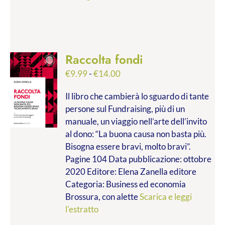
Raccolta fondi
Fascia
€
9.99
-
€
14.00
di
Il libro che cambierà lo sguardo di tante
prezzo:
persone sul Fundraising, più di un
da
manuale, un viaggio nell’arte dell’invito
€9.99
al dono: “La buona causa non basta più.
a
Bisogna essere bravi, molto bravi”.
€14.00
Pagine 104 Data pubblicazione: ottobre
2020 Editore: Elena Zanella editore
Categoria: Business ed economia
Brossura, con alette
Scarica e leggi
l'estratto