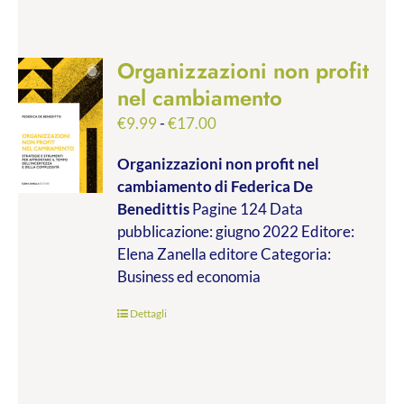
Organizzazioni non profit
nel cambiamento
Fascia
€
9.99
-
€
17.00
di
Organizzazioni non profit nel
prezzo:
cambiamento
di Federica De
da
Benedittis
Pagine 124 Data
€9.99
pubblicazione: giugno 2022 Editore:
a
Elena Zanella editore Categoria:
€17.00
Business ed economia
Dettagli