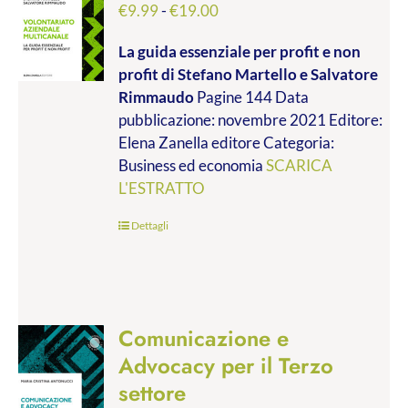
Fascia
€
9.99
-
€
19.00
di
La guida essenziale per profit e non
prezzo:
profit
di Stefano Martello e Salvatore
da
Rimmaudo
Pagine 144 Data
€9.99
pubblicazione: novembre 2021 Editore:
a
Elena Zanella editore Categoria:
€19.00
Business ed economia
SCARICA
L'ESTRATTO
Dettagli
Comunicazione e
Advocacy per il Terzo
settore