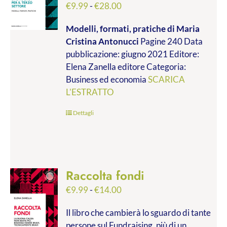
Fascia
€
9.99
-
€
28.00
di
Modelli, formati, pratiche
di Maria
prezzo:
Cristina Antonucci
Pagine 240 Data
da
pubblicazione: giugno 2021 Editore:
€9.99
Elena Zanella editore Categoria:
a
Business ed economia
SCARICA
€28.00
L'ESTRATTO
Dettagli
Raccolta fondi
Fascia
€
9.99
-
€
14.00
di
Il libro che cambierà lo sguardo di tante
prezzo:
persone sul Fundraising, più di un