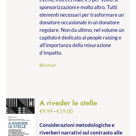
sponsorizzazioni e molto altro. Tutti
elementi necessari per trasformare un
donatore occasionale in un donatore
regolare. Non da ultimo, nel volume un
capitolo è dedicato al people raising e
all’importanza della misurazione
d’impatto.
Dettagli
A riveder le stelle
Fascia
€
9.99
-
€
19.00
di
Considerazioni metodologiche e
prezzo:
riverberi narrativi sul contrasto alle
da