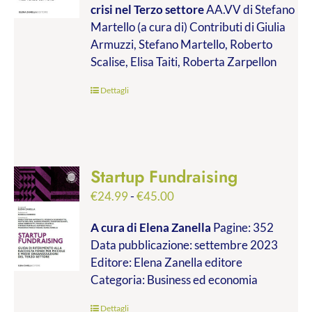
crisi nel Terzo settore
AA.VV di Stefano
€9.99
Martello (a cura di) Contributi di Giulia
a
Armuzzi, Stefano Martello, Roberto
€19.00
Scalise, Elisa Taiti, Roberta Zarpellon
Dettagli
Startup Fundraising
Fascia
€
24.99
-
€
45.00
di
A cura di Elena Zanella
Pagine: 352
prezzo:
Data pubblicazione: settembre 2023
da
Editore: Elena Zanella editore
€24.99
Categoria: Business ed economia
a
€45.00
Dettagli