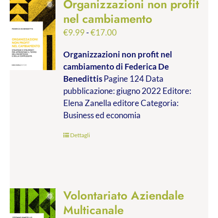
Organizzazioni non profit
nel cambiamento
Fascia
€
9.99
-
€
17.00
di
Organizzazioni non profit nel
prezzo:
cambiamento
di Federica De
da
Benedittis
Pagine 124 Data
€9.99
pubblicazione: giugno 2022 Editore:
a
Elena Zanella editore Categoria:
€17.00
Business ed economia
Dettagli
Volontariato Aziendale
Multicanale