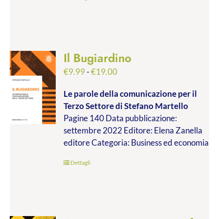
Il Bugiardino
Fascia
€
9.99
-
€
19.00
di
Le parole della comunicazione per il
prezzo:
Terzo Settore
di Stefano Martello
da
Pagine 140 Data pubblicazione:
€9.99
settembre 2022 Editore: Elena Zanella
a
editore Categoria: Business ed economia
€19.00
Dettagli