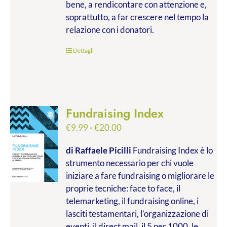
bene, a rendicontare con attenzione e,
soprattutto, a far crescere nel tempo la
relazione con i donatori.
Dettagli
Fundraising Index
Fascia
€
9.99
-
€
20.00
di
di Raffaele Picilli
Fundraising Index è lo
prezzo:
strumento necessario per chi vuole
da
iniziare a fare fundraising o migliorare le
€9.99
proprie tecniche: face to face, il
a
telemarketing, il fundraising online, i
€20.00
lasciti testamentari, l’organizzazione di
eventi, il direct mail, il 5 per 1000, le