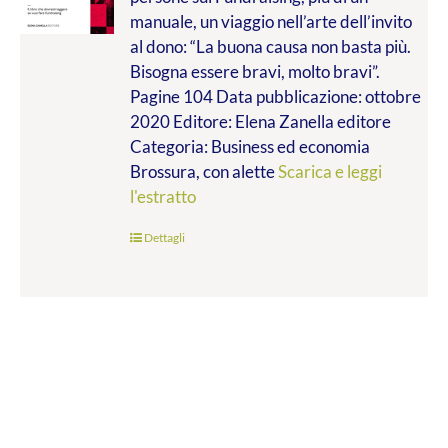
da
manuale, un viaggio nell’arte dell’invito
€9.99
al dono: “La buona causa non basta più.
a
Bisogna essere bravi, molto bravi”.
€14.00
Pagine 104 Data pubblicazione: ottobre
2020 Editore: Elena Zanella editore
Categoria: Business ed economia
Brossura, con alette
Scarica e leggi
l'estratto
Dettagli