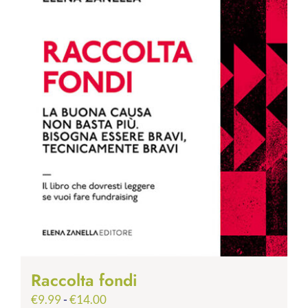
Raccolta fondi
Fascia
€
9.99
-
€
14.00