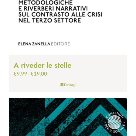
A riveder le stelle
Fascia
€
9.99
-
€
19.00
di
Dettagli
prezzo:
da
€9.99
a
€19.00