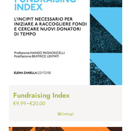
Fundraising Index
Fascia
€
9.99
-
€
20.00
di
Dettagli
prezzo:
da