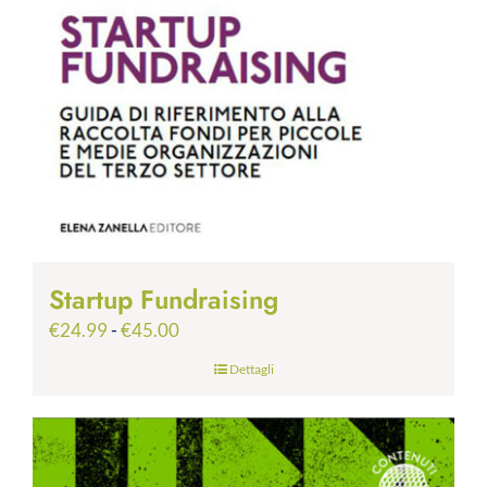
Startup Fundraising
Fascia
€
24.99
-
€
45.00
di
Dettagli
prezzo:
da
€24.99
a