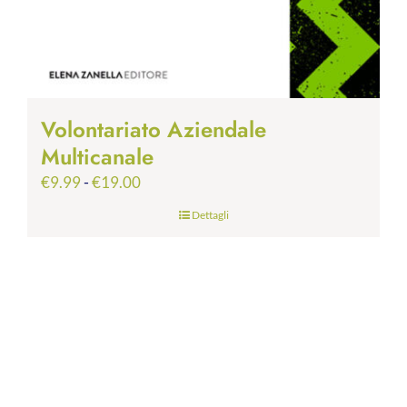
Volontariato Aziendale
Multicanale
Fascia
€
9.99
-
€
19.00
di
Dettagli
prezzo:
da
€9.99
a
€19.00