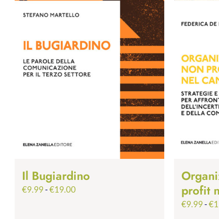
Il Bugiardino
Organi
profit
Fascia
€
9.99
-
€
19.00
di
€
9.99
-
€
1
prezzo: