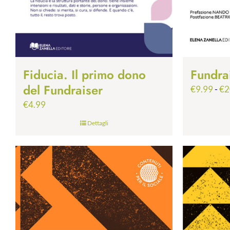
Fiducia. Il primo dono
Fundra
del Fundraiser
€
9.99
-
€
2
€
4.99
Dettagli