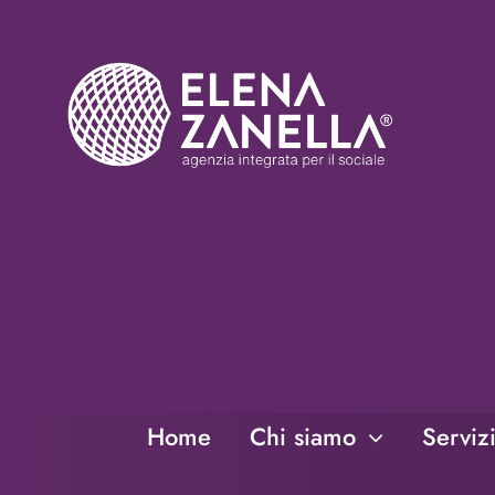
Salta
al
contenuto
Home
Chi siamo
Serviz