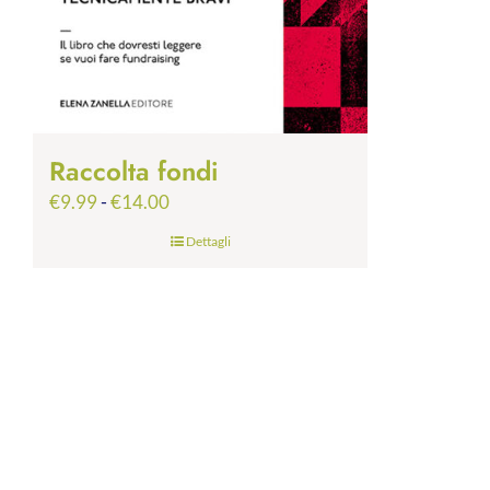
Raccolta fondi
Fascia
€
9.99
-
€
14.00
di
Dettagli
prezzo:
da
€9.99
a
€14.00