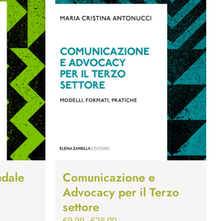
ndale
Comunicazione e
Advocacy per il Terzo
settore
Fascia
€
9.99
-
€
28.00