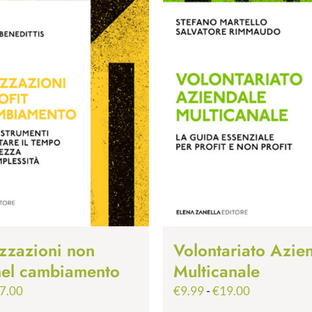
zzazioni non
Volontariato Azie
 nel cambiamento
Multicanale
Fascia
Fascia
7.00
€
9.99
-
€
19.00
di
di