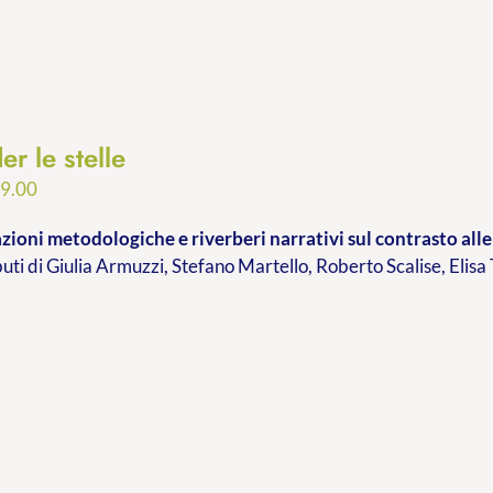
er le stelle
Fascia
9.00
di
ioni metodologiche e riverberi narrativi sul contrasto alle 
prezzo:
buti di Giulia Armuzzi, Stefano Martello, Roberto Scalise, Elisa
da
€9.99
a
€19.00