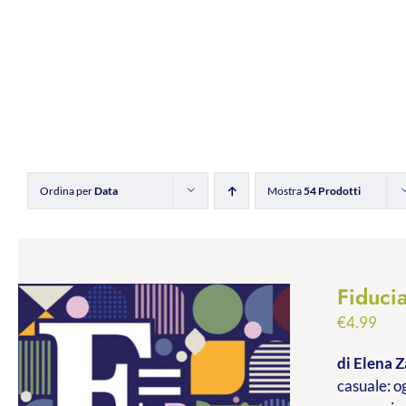
Ordina per
Data
Mostra
54 Prodotti
Fiducia
€
4.99
di Elena Z
casuale: og