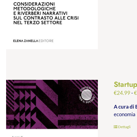
Startu
€
24.99
-
A cura di 
economia
Dettagli