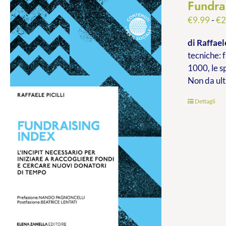
Fundra
€
9.99
-
€
2
di Raffaele
tecniche: f
1000, le s
Non da ult
Dettagli