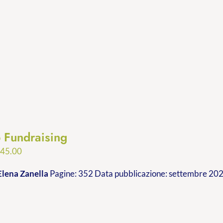
p Fundraising
Fascia
€
45.00
di
Elena Zanella
Pagine: 352 Data pubblicazione: settembre 2023
prezzo:
da
€24.99
a