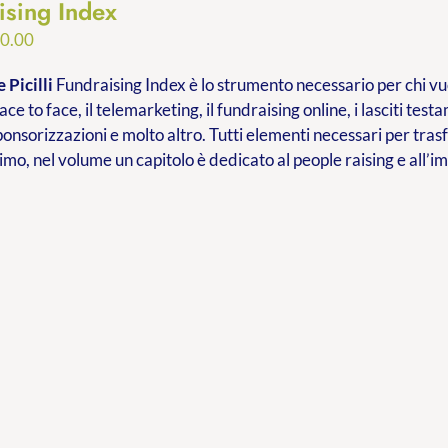
ising Index
Fascia
0.00
di
 Picilli
Fundraising Index è lo strumento necessario per chi vuo
prezzo:
ace to face, il telemarketing, il fundraising online, i lasciti testa
da
ponsorizzazioni e molto altro. Tutti elementi necessari per tr
€9.99
imo, nel volume un capitolo è dedicato al people raising e all’
a
€20.00