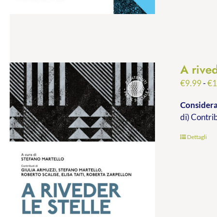
A rived
€
9.99
-
€
1
Consideraz
di) Contri
Dettagli