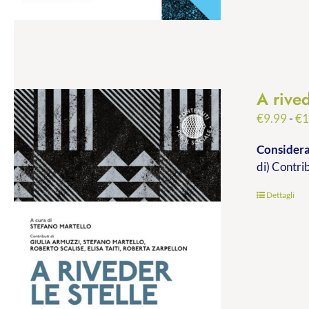
A rived
€
9.99
-
€
1
Consideraz
di) Contri
Dettagli