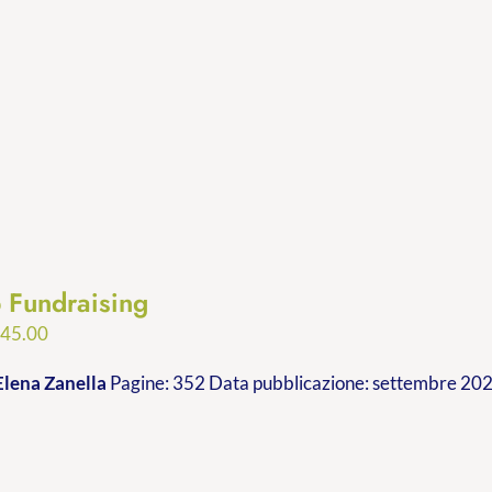
p Fundraising
Fascia
€
45.00
di
Elena Zanella
Pagine: 352 Data pubblicazione: settembre 2023
prezzo:
da
€24.99
a