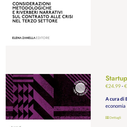
Startu
€
24.99
-
A cura di 
economia
Dettagli