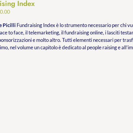
ising Index
Fascia
0.00
di
 Picilli
Fundraising Index è lo strumento necessario per chi vuo
prezzo:
ace to face, il telemarketing, il fundraising online, i lasciti testa
da
ponsorizzazioni e molto altro. Tutti elementi necessari per tr
€9.99
imo, nel volume un capitolo è dedicato al people raising e all’
a
€20.00