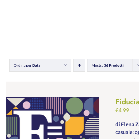
Ordina per
Data
Mostra
36 Prodotti
Fiducia
€
4.99
di Elena Z
casuale: og