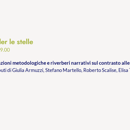
er le stelle
Fascia
9.00
di
ioni metodologiche e riverberi narrativi sul contrasto alle 
prezzo:
buti di Giulia Armuzzi, Stefano Martello, Roberto Scalise, Elisa
da
€9.99
a
€19.00