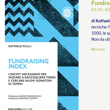
Fundra
€
9.99
-
€
2
di Raffaele
tecniche: f
1000, le s
Non da ult
Dettagli