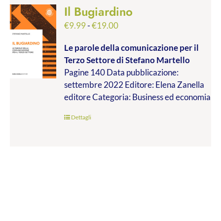
Il Bugiardino
Fascia
€
9.99
-
€
19.00
di
Le parole della comunicazione per il
prezzo:
Terzo Settore
di Stefano Martello
da
Pagine 140 Data pubblicazione:
€9.99
settembre 2022 Editore: Elena Zanella
a
editore Categoria: Business ed economia
€19.00
Dettagli