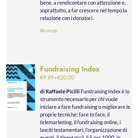
bene, a rendicontare con attenzione e,
soprattutto, a far crescere nel tempo la
relazione con i donatori.
Dettagli
Fundraising Index
Fascia
€
9.99
-
€
20.00
di
di Raffaele Picilli
Fundraising Index è lo
prezzo:
strumento necessario per chi vuole
da
iniziare a fare fundraising o migliorare le
€9.99
proprie tecniche: face to face, il
a
telemarketing, il fundraising online, i
€20.00
lasciti testamentari, l’organizzazione di
eventi, il direct mail, il 5 per 1000, le