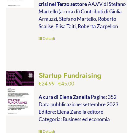
crisi nel Terzo settore
AA.VV di Stefano
€9.99
Martello (a cura di) Contributi di Giulia
a
Armuzzi, Stefano Martello, Roberto
€19.00
Scalise, Elisa Taiti, Roberta Zarpellon
Dettagli
Startup Fundraising
Fascia
€
24.99
-
€
45.00
di
A cura di Elena Zanella
Pagine: 352
prezzo:
Data pubblicazione: settembre 2023
da
Editore: Elena Zanella editore
€24.99
Categoria: Business ed economia
a
€45.00
Dettagli