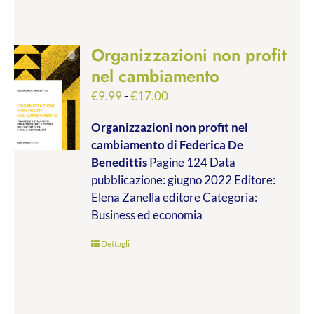
Organizzazioni non profit
nel cambiamento
Fascia
€
9.99
-
€
17.00
di
Organizzazioni non profit nel
prezzo:
cambiamento
di Federica De
da
Benedittis
Pagine 124 Data
€9.99
pubblicazione: giugno 2022 Editore:
a
Elena Zanella editore Categoria:
€17.00
Business ed economia
Dettagli