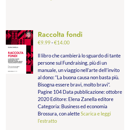
Raccolta fondi
Fascia
€
9.99
-
€
14.00
di
Il libro che cambierà lo sguardo di tante
prezzo:
persone sul Fundraising, più di un
da
manuale, un viaggio nell’arte dell’invito
€9.99
al dono: “La buona causa non basta più.
a
Bisogna essere bravi, molto bravi”.
€14.00
Pagine 104 Data pubblicazione: ottobre
2020 Editore: Elena Zanella editore
Categoria: Business ed economia
Brossura, con alette
Scarica e leggi
l'estratto