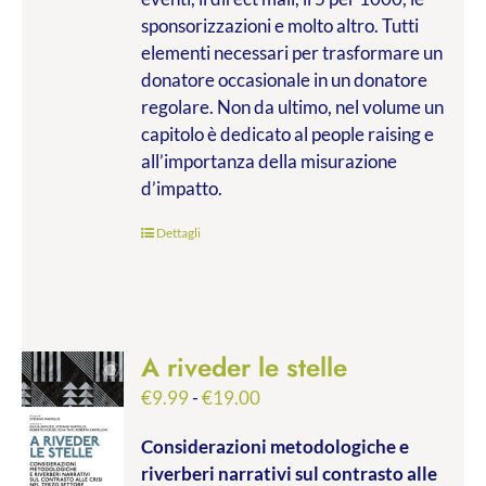
sponsorizzazioni e molto altro. Tutti
elementi necessari per trasformare un
donatore occasionale in un donatore
regolare. Non da ultimo, nel volume un
capitolo è dedicato al people raising e
all’importanza della misurazione
d’impatto.
Dettagli
A riveder le stelle
Fascia
€
9.99
-
€
19.00
di
Considerazioni metodologiche e
prezzo:
riverberi narrativi sul contrasto alle
da