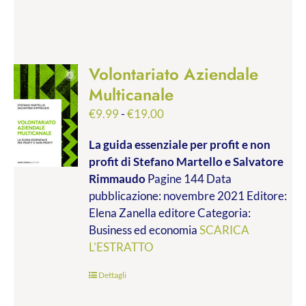
Volontariato Aziendale
Multicanale
Fascia
€
9.99
-
€
19.00
di
La guida essenziale per profit e non
prezzo:
profit
di Stefano Martello e Salvatore
da
Rimmaudo
Pagine 144 Data
€9.99
pubblicazione: novembre 2021 Editore:
a
Elena Zanella editore Categoria:
€19.00
Business ed economia
SCARICA
L'ESTRATTO
Dettagli