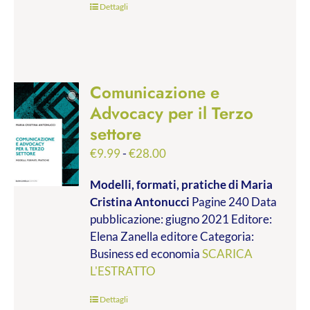
Dettagli
Comunicazione e
Advocacy per il Terzo
settore
Fascia
€
9.99
-
€
28.00
di
Modelli, formati, pratiche
di Maria
prezzo:
Cristina Antonucci
Pagine 240 Data
da
pubblicazione: giugno 2021 Editore:
€9.99
Elena Zanella editore Categoria:
a
Business ed economia
SCARICA
€28.00
L'ESTRATTO
Dettagli