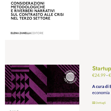
Startu
€
24.99
-
A cura di 
economia
Dettagli