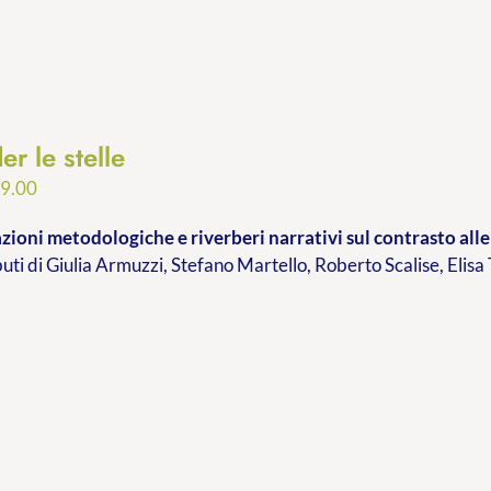
er le stelle
Fascia
9.00
di
ioni metodologiche e riverberi narrativi sul contrasto alle 
prezzo:
buti di Giulia Armuzzi, Stefano Martello, Roberto Scalise, Elisa
da
€9.99
a
€19.00