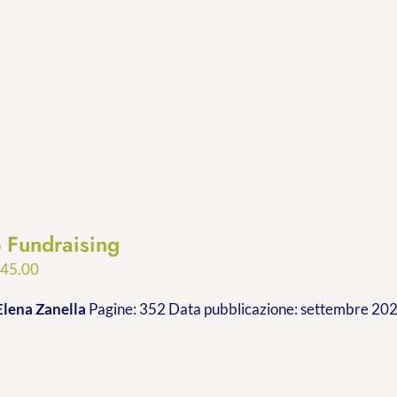
p Fundraising
Fascia
€
45.00
di
Elena Zanella
Pagine: 352 Data pubblicazione: settembre 2023
prezzo:
da
€24.99
a