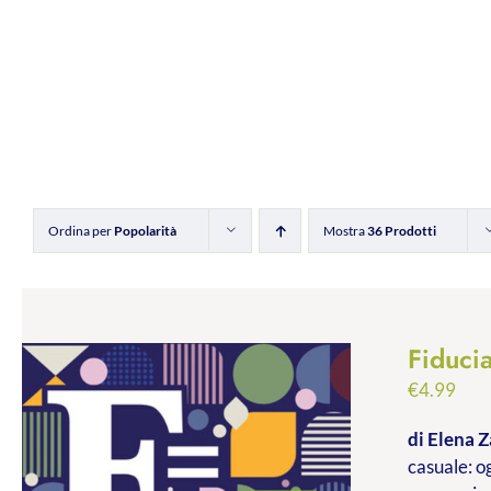
Ordina per
Popolarità
Mostra
36 Prodotti
Fiducia
€
4.99
di Elena Z
casuale: og