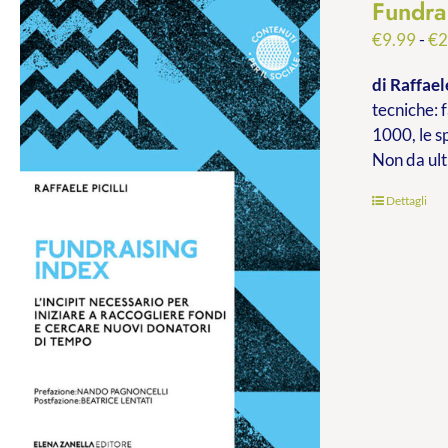
Fundra
€
9.99
-
€
2
di Raffaele
tecniche: f
1000, le s
Non da ult
Dettagli