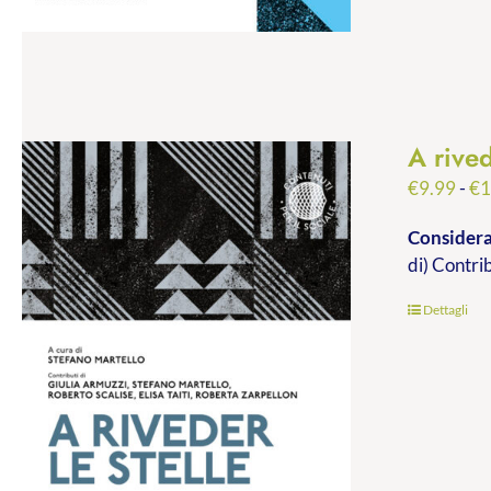
A rived
€
9.99
-
€
1
Consideraz
di) Contri
Dettagli