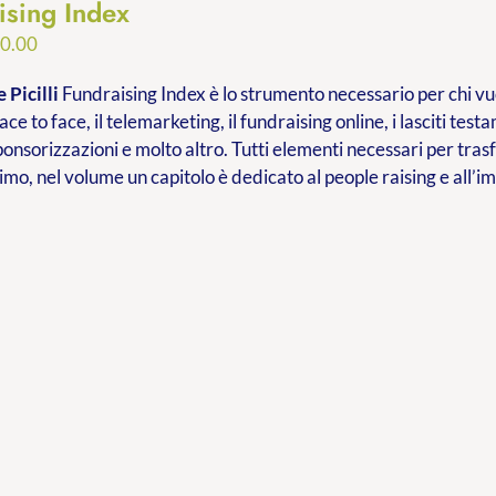
ising Index
Fascia
0.00
di
 Picilli
Fundraising Index è lo strumento necessario per chi vuo
prezzo:
ace to face, il telemarketing, il fundraising online, i lasciti testa
da
ponsorizzazioni e molto altro. Tutti elementi necessari per tr
€9.99
imo, nel volume un capitolo è dedicato al people raising e all’
a
€20.00