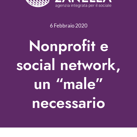
Servizi
Nonprofit Blog
6 Febbraio 2020
Libri
Nonprofit e
Fundraising Academy
social network,
Multimedia
un “male”
Come contattarci
necessario