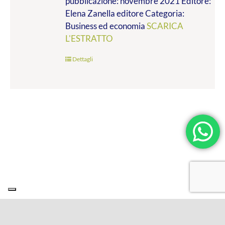
pubblicazione: novembre 2021 Editore:
a
Elena Zanella editore Categoria:
€19.00
Business ed economia
SCARICA
L'ESTRATTO
Dettagli