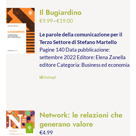
Il Bugiardino
Fascia
€
9.99
-
€
19.00
di
Le parole della comunicazione per il
prezzo:
Terzo Settore
di Stefano Martello
da
Pagine 140 Data pubblicazione:
€9.99
settembre 2022 Editore: Elena Zanella
a
editore Categoria: Business ed economia
€19.00
Dettagli
Network: le relazioni che
generano valore
€
4.99