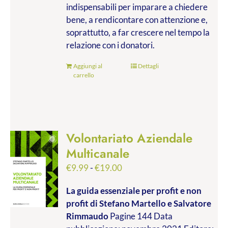
indispensabili per imparare a chiedere
bene, a rendicontare con attenzione e,
soprattutto, a far crescere nel tempo la
relazione con i donatori.
Aggiungi al
Dettagli
carrello
Volontariato Aziendale
Multicanale
Fascia
€
9.99
-
€
19.00
di
La guida essenziale per profit e non
prezzo:
profit
di Stefano Martello e Salvatore
da
Rimmaudo
Pagine 144 Data
€9.99