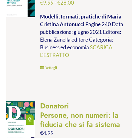
Fascia
€
9.99
-
€
28.00
di
Modelli, formati, pratiche
di Maria
prezzo:
Cristina Antonucci
Pagine 240 Data
da
pubblicazione: giugno 2021 Editore:
€9.99
Elena Zanella editore Categoria:
a
Business ed economia
SCARICA
€28.00
L'ESTRATTO
Dettagli
Donatori
Persone, non numeri: la
fiducia che si fa sistema
€
4.99