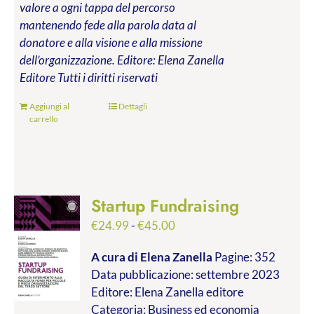
valore a ogni tappa del percorso
mantenendo fede alla parola data al
donatore e alla visione e alla missione
dell’organizzazione.
Editore: Elena Zanella
Editore
Tutti i diritti riservati
Aggiungi al
Dettagli
carrello
Startup Fundraising
Fascia
€
24.99
-
€
45.00
di
A cura di Elena Zanella
Pagine: 352
prezzo:
Data pubblicazione: settembre 2023
da
Editore: Elena Zanella editore
€24.99
Categoria: Business ed economia
a