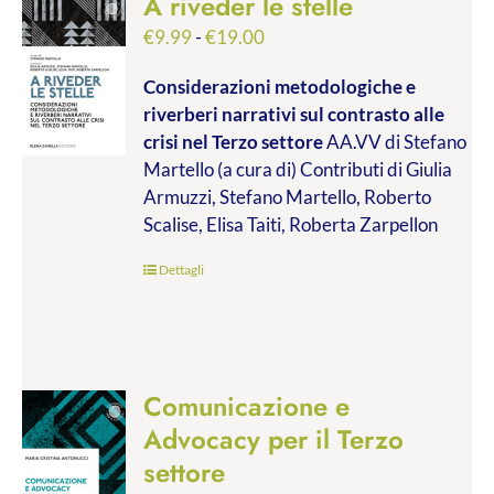
A riveder le stelle
Fascia
€
9.99
-
€
19.00
di
Considerazioni metodologiche e
prezzo:
riverberi narrativi sul contrasto alle
da
crisi nel Terzo settore
AA.VV di Stefano
€9.99
Martello (a cura di) Contributi di Giulia
a
Armuzzi, Stefano Martello, Roberto
€19.00
Scalise, Elisa Taiti, Roberta Zarpellon
Dettagli
Comunicazione e
Advocacy per il Terzo
settore