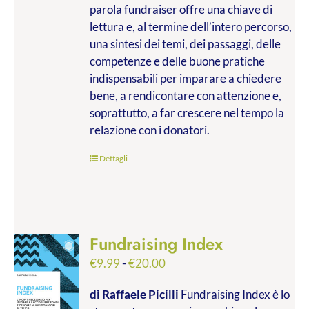
parola fundraiser offre una chiave di
lettura e, al termine dell’intero percorso,
una sintesi dei temi, dei passaggi, delle
competenze e delle buone pratiche
indispensabili per imparare a chiedere
bene, a rendicontare con attenzione e,
soprattutto, a far crescere nel tempo la
relazione con i donatori.
Dettagli
Fundraising Index
Fascia
€
9.99
-
€
20.00
di
di Raffaele Picilli
Fundraising Index è lo
prezzo: