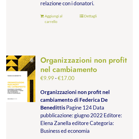
relazione con i donatori.
Aggiungi al
Dettagli
carrello
Organizzazioni non profit
nel cambiamento
Fascia
€
9.99
-
€
17.00
di
Organizzazioni non profit nel
prezzo:
cambiamento
di Federica De
da
Benedittis
Pagine 124 Data
€9.99
pubblicazione: giugno 2022 Editore:
a
Elena Zanella editore Categoria:
€17.00
Business ed economia