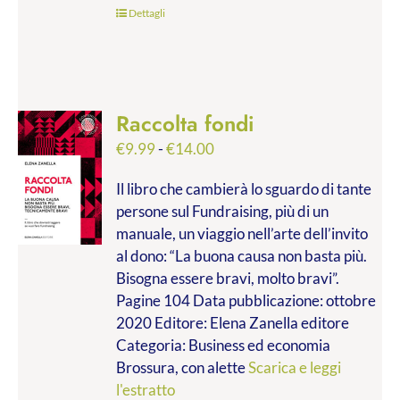
Dettagli
Raccolta fondi
Fascia
€
9.99
-
€
14.00
di
Il libro che cambierà lo sguardo di tante
prezzo:
persone sul Fundraising, più di un
da
manuale, un viaggio nell’arte dell’invito
€9.99
al dono: “La buona causa non basta più.
a
Bisogna essere bravi, molto bravi”.
€14.00
Pagine 104 Data pubblicazione: ottobre
2020 Editore: Elena Zanella editore
Categoria: Business ed economia
Brossura, con alette
Scarica e leggi
l'estratto