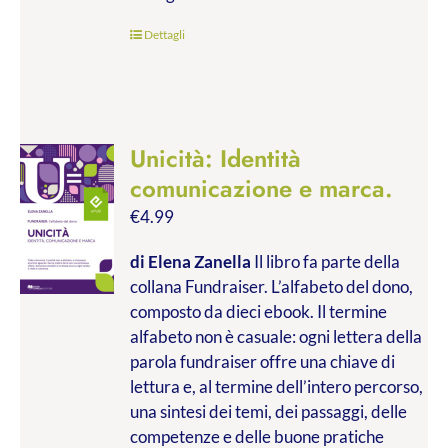
€45.00
Dettagli
Unicità: Identità
comunicazione e marca.
€
4.99
di Elena Zanella
Il libro fa parte della
collana Fundraiser. L’alfabeto del dono,
composto da dieci ebook. Il termine
alfabeto non è casuale: ogni lettera della
parola fundraiser offre una chiave di
lettura e, al termine dell’intero percorso,
una sintesi dei temi, dei passaggi, delle
competenze e delle buone pratiche