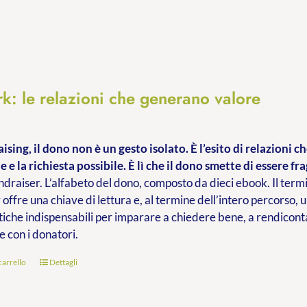
k: le relazioni che generano valore
ising, il dono non è un gesto isolato. È l’esito di relazioni 
e e la richiesta possibile. È lì che il dono smette di essere fra
ndraiser. L’alfabeto del dono, composto da dieci ebook. Il termi
 offre una chiave di lettura e, al termine dell’intero percorso, 
iche indispensabili per imparare a chiedere bene, a rendiconta
e con i donatori.
carrello
Dettagli