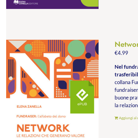
Networ
€
4.99
Nel fundra
trasferibil
collana Fu
fundraiser
buone prat
la relazion
Aggiungi al 