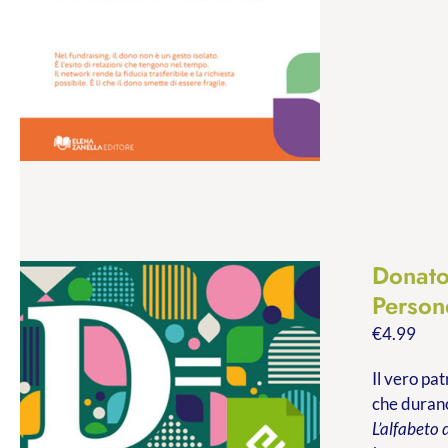
Donato
Persone
€
4.99
Il vero pa
che durano
L’alfabeto 