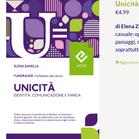
Unicit
€
4.99
di Elena Z
casuale: og
passaggi, 
soprattutt
Aggiungi al 