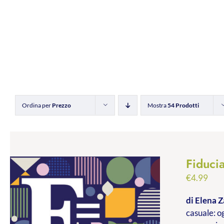
Ordina per
Prezzo
Mostra
54 Prodotti
Fiducia
€
4.99
di Elena Z
casuale: og