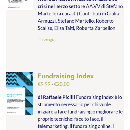
da
crisi nel Terzo settore
AA.VV di Stefano
€9.99
Martello (a cura di) Contributi di Giulia
a
Armuzzi, Stefano Martello, Roberto
€19.00
Scalise, Elisa Taiti, Roberta Zarpellon
Dettagli
Fundraising Index
Fascia
€
9.99
-
€
20.00
di
di Raffaele Picilli
Fundraising Index è lo
prezzo:
strumento necessario per chi vuole
da
iniziare a fare fundraising o migliorare le
€9.99
proprie tecniche: face to face, il
a
telemarketing, il fundraising online, i
€20.00