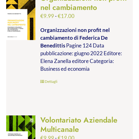
nel cambiamento
Fascia
€
9.99
-
€
17.00
di
Organizzazioni non profit nel
prezzo:
cambiamento
di Federica De
da
Benedittis
Pagine 124 Data
€9.99
pubblicazione: giugno 2022 Editore:
a
Elena Zanella editore Categoria:
€17.00
Business ed economia
Dettagli
Volontariato Aziendale
Multicanale
Fascia
€
9.99
-
€
19.00