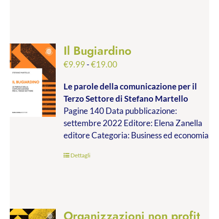
Il Bugiardino
Fascia
€
9.99
-
€
19.00
di
Le parole della comunicazione per il
prezzo:
Terzo Settore
di Stefano Martello
da
Pagine 140 Data pubblicazione:
€9.99
settembre 2022 Editore: Elena Zanella
a
editore Categoria: Business ed economia
€19.00
Dettagli
Organizzazioni non profit