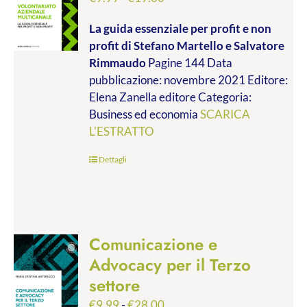
di
La guida essenziale per profit e non
prezzo:
profit
di Stefano Martello e Salvatore
da
Rimmaudo
Pagine 144 Data
€9.99
pubblicazione: novembre 2021 Editore:
a
Elena Zanella editore Categoria:
€19.00
Business ed economia
SCARICA
L'ESTRATTO
Dettagli
Comunicazione e
Advocacy per il Terzo
settore
Fascia
€
9.99
-
€
28.00