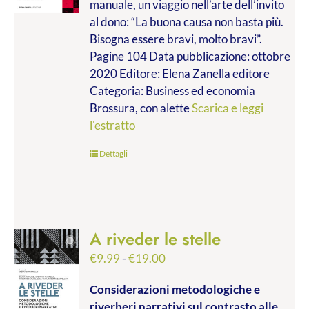
manuale, un viaggio nell’arte dell’invito
€9.99
al dono: “La buona causa non basta più.
a
Bisogna essere bravi, molto bravi”.
€14.00
Pagine 104 Data pubblicazione: ottobre
2020 Editore: Elena Zanella editore
Categoria: Business ed economia
Brossura, con alette
Scarica e leggi
l'estratto
Dettagli
A riveder le stelle
Fascia
€
9.99
-
€
19.00
di
Considerazioni metodologiche e
prezzo:
riverberi narrativi sul contrasto alle