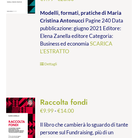
di
Modelli, formati, pratiche
di Maria
prezzo:
Cristina Antonucci
Pagine 240 Data
da
pubblicazione: giugno 2021 Editore:
€9.99
Elena Zanella editore Categoria:
a
Business ed economia
SCARICA
€28.00
L'ESTRATTO
Dettagli
Raccolta fondi
Fascia
€
9.99
-
€
14.00
di
Il libro che cambierà lo sguardo di tante
prezzo:
persone sul Fundraising, più di un
da