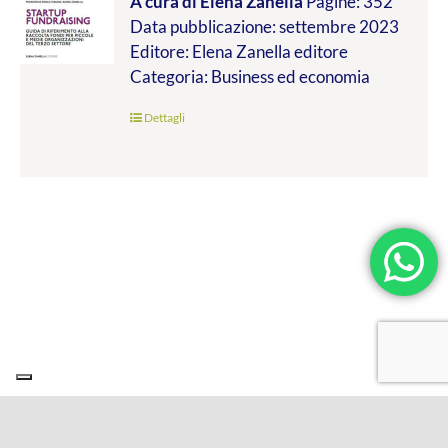
A cura di Elena Zanella
Pagine: 352
prezzo:
Data pubblicazione: settembre 2023
da
Editore: Elena Zanella editore
€24.99
Categoria: Business ed economia
a
€45.00
Dettagli