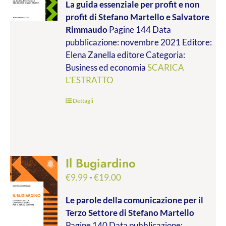
La guida essenziale per profit e non
prezzo:
profit
di Stefano Martello e Salvatore
da
Rimmaudo
Pagine 144 Data
€9.99
pubblicazione: novembre 2021 Editore:
a
Elena Zanella editore Categoria:
€19.00
Business ed economia
SCARICA
L'ESTRATTO
Dettagli
Il Bugiardino
Fascia
€
9.99
-
€
19.00
di
Le parole della comunicazione per il
prezzo:
Terzo Settore
di Stefano Martello
da
Pagine 140 Data pubblicazione: