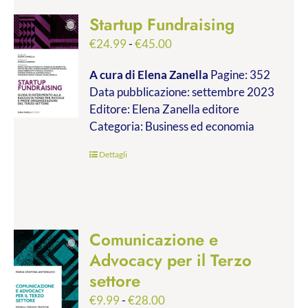
Startup Fundraising
Fascia
€
24.99
-
€
45.00
di
A cura di Elena Zanella
Pagine: 352
prezzo:
Data pubblicazione: settembre 2023
da
Editore: Elena Zanella editore
€24.99
Categoria: Business ed economia
a
€45.00
Dettagli
Comunicazione e
Advocacy per il Terzo
settore
Fascia
€
9.99
-
€
28.00