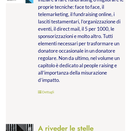
€9.99
proprie tecniche: face to face, il
a
telemarketing, il fundraising online, i
€20.00
lasciti testamentari, l’organizzazione di
eventi, il direct mail, il 5 per 1000, le
sponsorizzazioni e molto altro. Tutti
elementi necessari per trasformare un
donatore occasionale in un donatore
regolare. Non da ultimo, nel volume un
capitolo è dedicato al people raising e
all’importanza della misurazione
d’impatto.
Dettagli
A riveder le stelle