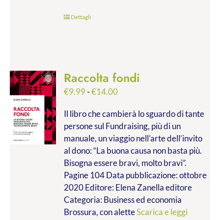
Dettagli
Raccolta fondi
Fascia
€
9.99
-
€
14.00
di
Il libro che cambierà lo sguardo di tante
prezzo:
persone sul Fundraising, più di un
da
manuale, un viaggio nell’arte dell’invito
€9.99
al dono: “La buona causa non basta più.
a
Bisogna essere bravi, molto bravi”.
€14.00
Pagine 104 Data pubblicazione: ottobre
2020 Editore: Elena Zanella editore
Categoria: Business ed economia
Brossura, con alette
Scarica e leggi