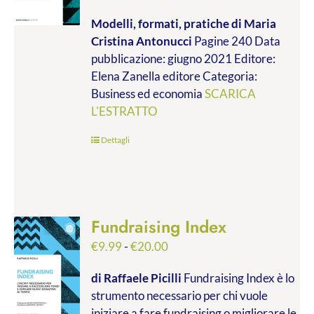
di
Modelli, formati, pratiche
di Maria
prezzo:
Cristina Antonucci
Pagine 240 Data
da
pubblicazione: giugno 2021 Editore:
€9.99
Elena Zanella editore Categoria:
a
Business ed economia
SCARICA
€28.00
L'ESTRATTO
Dettagli
Fundraising Index
Fascia
€
9.99
-
€
20.00
di
di Raffaele Picilli
Fundraising Index è lo
prezzo:
strumento necessario per chi vuole
da
iniziare a fare fundraising o migliorare le