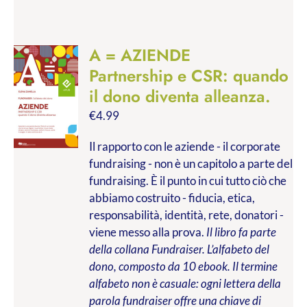
A = AZIENDE
Partnership e CSR: quando
il dono diventa alleanza.
€
4.99
Il rapporto con le aziende - il corporate
fundraising - non è un capitolo a parte del
fundraising. È il punto in cui tutto ciò che
abbiamo costruito - fiducia, etica,
responsabilità, identità, rete, donatori -
viene messo alla prova.
Il libro fa parte
della collana Fundraiser. L’alfabeto del
dono, composto da 10 ebook. Il termine
alfabeto non è casuale: ogni lettera della
parola fundraiser offre una chiave di