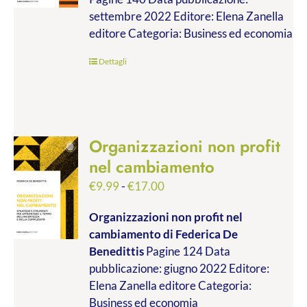
€9.99
settembre 2022 Editore: Elena Zanella
a
editore Categoria: Business ed economia
€19.00
Dettagli
Organizzazioni non profit
nel cambiamento
Fascia
€
9.99
-
€
17.00
di
Organizzazioni non profit nel
prezzo:
cambiamento
di Federica De
da
Benedittis
Pagine 124 Data
€9.99
pubblicazione: giugno 2022 Editore:
a
Elena Zanella editore Categoria:
€17.00
Business ed economia