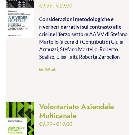
Fascia
€
9.99
-
€
19.00
di
Considerazioni metodologiche e
prezzo:
riverberi narrativi sul contrasto alle
da
crisi nel Terzo settore
AA.VV di Stefano
€9.99
Martello (a cura di) Contributi di Giulia
a
Armuzzi, Stefano Martello, Roberto
€19.00
Scalise, Elisa Taiti, Roberta Zarpellon
Dettagli
Volontariato Aziendale
Multicanale
Fascia
€
9.99
-
€
19.00
di