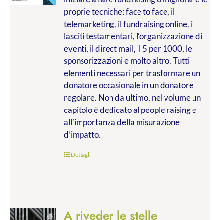
€9.99
proprie tecniche: face to face, il
a
telemarketing, il fundraising online, i
€20.00
lasciti testamentari, l’organizzazione di
eventi, il direct mail, il 5 per 1000, le
sponsorizzazioni e molto altro. Tutti
elementi necessari per trasformare un
donatore occasionale in un donatore
regolare. Non da ultimo, nel volume un
capitolo è dedicato al people raising e
all’importanza della misurazione
d’impatto.
Dettagli
A riveder le stelle