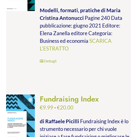
di
Modelli, formati, pratiche
di Maria
prezzo:
Cristina Antonucci
Pagine 240 Data
da
pubblicazione: giugno 2021 Editore:
€9.99
Elena Zanella editore Categoria:
a
Business ed economia
SCARICA
€28.00
L'ESTRATTO
Dettagli
Fundraising Index
Fascia
€
9.99
-
€
20.00
di
di Raffaele Picilli
Fundraising Index è lo
prezzo:
strumento necessario per chi vuole
da
iniziare a fare fundraising o migliorare le