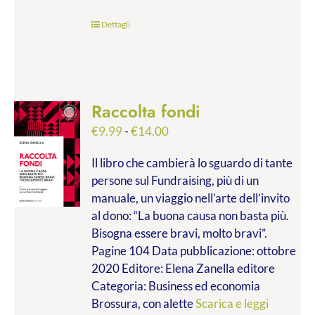
Dettagli
Raccolta fondi
Fascia
€
9.99
-
€
14.00
di
Il libro che cambierà lo sguardo di tante
prezzo:
persone sul Fundraising, più di un
da
manuale, un viaggio nell’arte dell’invito
€9.99
al dono: “La buona causa non basta più.
a
Bisogna essere bravi, molto bravi”.
€14.00
Pagine 104 Data pubblicazione: ottobre
2020 Editore: Elena Zanella editore
Categoria: Business ed economia
Brossura, con alette
Scarica e leggi