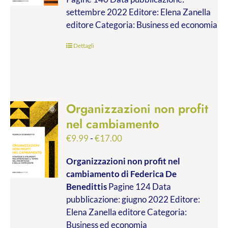
€9.99
settembre 2022 Editore: Elena Zanella
a
editore Categoria: Business ed economia
€19.00
Dettagli
Organizzazioni non profit
nel cambiamento
Fascia
€
9.99
-
€
17.00
di
Organizzazioni non profit nel
prezzo:
cambiamento
di Federica De
da
Benedittis
Pagine 124 Data
€9.99
pubblicazione: giugno 2022 Editore:
a
Elena Zanella editore Categoria:
€17.00
Business ed economia