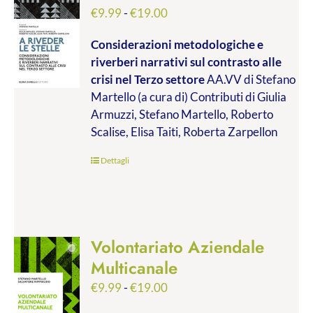
Fascia
€
9.99
-
€
19.00
di
Considerazioni metodologiche e
prezzo:
riverberi narrativi sul contrasto alle
da
crisi nel Terzo settore
AA.VV di Stefano
€9.99
Martello (a cura di) Contributi di Giulia
a
Armuzzi, Stefano Martello, Roberto
€19.00
Scalise, Elisa Taiti, Roberta Zarpellon
Dettagli
Volontariato Aziendale
Multicanale
Fascia
€
9.99
-
€
19.00
di