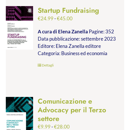
Startup Fundraising
Fascia
€
24.99
-
€
45.00
di
A cura di Elena Zanella
Pagine: 352
prezzo:
Data pubblicazione: settembre 2023
da
Editore: Elena Zanella editore
€24.99
Categoria: Business ed economia
a
€45.00
Dettagli
Comunicazione e
Advocacy per il Terzo
settore
Fascia
€
9.99
-
€
28.00