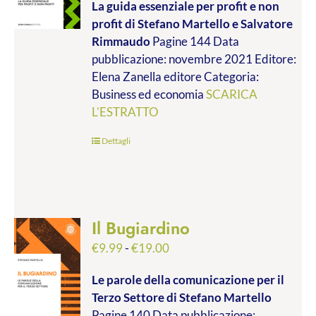
La guida essenziale per profit e non
prezzo:
profit
di Stefano Martello e Salvatore
da
Rimmaudo
Pagine 144 Data
€9.99
pubblicazione: novembre 2021 Editore:
a
Elena Zanella editore Categoria:
€19.00
Business ed economia
SCARICA
L'ESTRATTO
Dettagli
Il Bugiardino
Fascia
€
9.99
-
€
19.00
di
Le parole della comunicazione per il
prezzo:
Terzo Settore
di Stefano Martello
da
Pagine 140 Data pubblicazione: