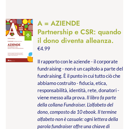
A = AZIENDE
Partnership e CSR: quando
il dono diventa alleanza.
€
4.99
Il rapporto con le aziende - il corporate
fundraising - non è un capitolo a parte del
fundraising. È il punto in cui tutto ciò che
abbiamo costruito - fiducia, etica,
responsabilità, identità, rete, donatori -
viene messo alla prova.
Il libro fa parte
della collana Fundraiser. L’alfabeto del
dono, composto da 10 ebook. Il termine
alfabeto non è casuale: ogni lettera della
parola fundraiser offre una chiave di