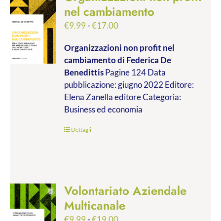
nel cambiamento
Fascia
€
9.99
-
€
17.00
di
Organizzazioni non profit nel
prezzo:
cambiamento
di Federica De
da
Benedittis
Pagine 124 Data
€9.99
pubblicazione: giugno 2022 Editore:
a
Elena Zanella editore Categoria:
€17.00
Business ed economia
Dettagli
Volontariato Aziendale
Multicanale
Fascia
€
9.99
-
€
19.00