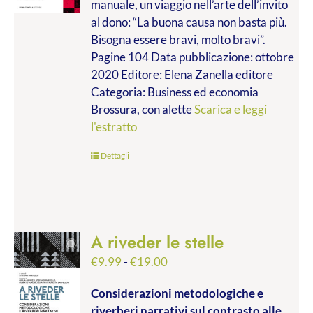
manuale, un viaggio nell’arte dell’invito
€9.99
al dono: “La buona causa non basta più.
a
Bisogna essere bravi, molto bravi”.
€14.00
Pagine 104 Data pubblicazione: ottobre
2020 Editore: Elena Zanella editore
Categoria: Business ed economia
Brossura, con alette
Scarica e leggi
l'estratto
Dettagli
A riveder le stelle
Fascia
€
9.99
-
€
19.00
di
Considerazioni metodologiche e
prezzo:
riverberi narrativi sul contrasto alle