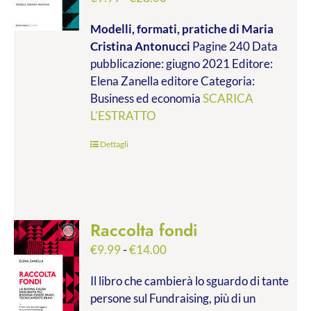
di
Modelli, formati, pratiche
di Maria
prezzo:
Cristina Antonucci
Pagine 240 Data
da
pubblicazione: giugno 2021 Editore:
€9.99
Elena Zanella editore Categoria:
a
Business ed economia
SCARICA
€28.00
L'ESTRATTO
Dettagli
Raccolta fondi
Fascia
€
9.99
-
€
14.00
di
Il libro che cambierà lo sguardo di tante
prezzo:
persone sul Fundraising, più di un
da