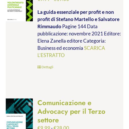
di
La guida essenziale per profit e non
prezzo:
profit
di Stefano Martello e Salvatore
da
Rimmaudo
Pagine 144 Data
€9.99
pubblicazione: novembre 2021 Editore:
a
Elena Zanella editore Categoria:
€19.00
Business ed economia
SCARICA
L'ESTRATTO
Dettagli
Comunicazione e
Advocacy per il Terzo
settore
Fascia
€
9.99
-
€
28.00