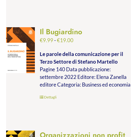
Il Bugiardino
Fascia
€
9.99
-
€
19.00
di
Le parole della comunicazione per il
prezzo:
Terzo Settore
di Stefano Martello
da
Pagine 140 Data pubblicazione:
€9.99
settembre 2022 Editore: Elena Zanella
a
editore Categoria: Business ed economia
€19.00
Dettagli
Organizzazioni non profit