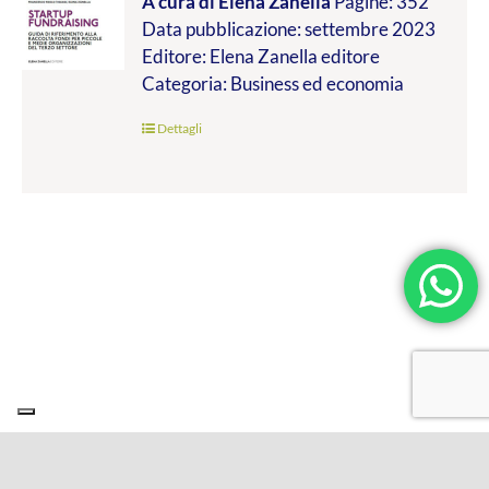
A cura di Elena Zanella
Pagine: 352
prezzo:
Data pubblicazione: settembre 2023
da
Editore: Elena Zanella editore
€24.99
Categoria: Business ed economia
a
€45.00
Dettagli