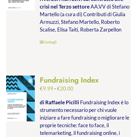
da
crisi nel Terzo settore
AA.VV di Stefano
€9.99
Martello (a cura di) Contributi di Giulia
a
Armuzzi, Stefano Martello, Roberto
€19.00
Scalise, Elisa Taiti, Roberta Zarpellon
Dettagli
Fundraising Index
Fascia
€
9.99
-
€
20.00
di
di Raffaele Picilli
Fundraising Index è lo
prezzo:
strumento necessario per chi vuole
da
iniziare a fare fundraising o migliorare le
€9.99
proprie tecniche: face to face, il
a
telemarketing, il fundraising online, i
€20.00