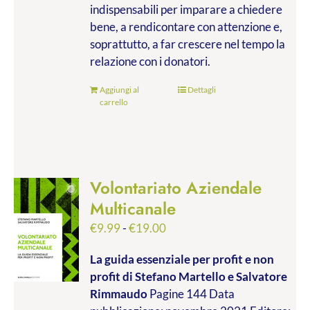
indispensabili per imparare a chiedere
bene, a rendicontare con attenzione e,
soprattutto, a far crescere nel tempo la
relazione con i donatori.
Aggiungi al
Dettagli
carrello
Volontariato Aziendale
Multicanale
Fascia
€
9.99
-
€
19.00
di
La guida essenziale per profit e non
prezzo:
profit
di Stefano Martello e Salvatore
da
Rimmaudo
Pagine 144 Data
€9.99