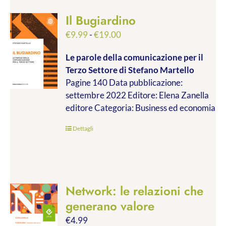
Il Bugiardino
Fascia
€
9.99
-
€
19.00
di
Le parole della comunicazione per il
prezzo:
Terzo Settore
di Stefano Martello
da
Pagine 140 Data pubblicazione:
€9.99
settembre 2022 Editore: Elena Zanella
a
editore Categoria: Business ed economia
€19.00
Dettagli
Network: le relazioni che
generano valore
€
4.99