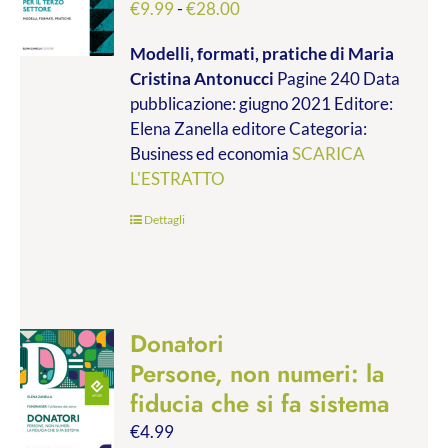
Fascia
€
9.99
-
€
28.00
di
Modelli, formati, pratiche
di Maria
prezzo:
Cristina Antonucci
Pagine 240 Data
da
pubblicazione: giugno 2021 Editore:
€9.99
Elena Zanella editore Categoria:
a
Business ed economia
SCARICA
€28.00
L'ESTRATTO
Dettagli
Donatori
Persone, non numeri: la
fiducia che si fa sistema
€
4.99