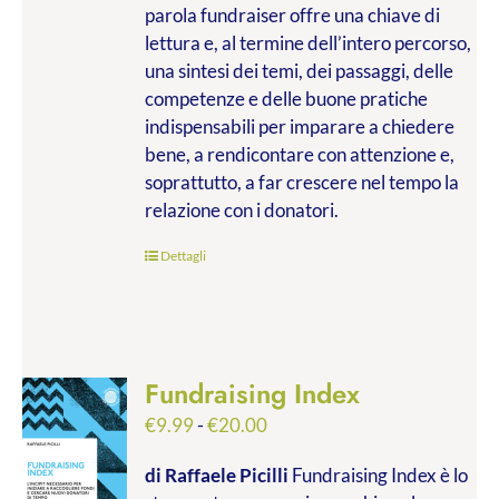
parola fundraiser offre una chiave di
lettura e, al termine dell’intero percorso,
una sintesi dei temi, dei passaggi, delle
competenze e delle buone pratiche
indispensabili per imparare a chiedere
bene, a rendicontare con attenzione e,
soprattutto, a far crescere nel tempo la
relazione con i donatori.
Dettagli
Fundraising Index
Fascia
€
9.99
-
€
20.00
di
di Raffaele Picilli
Fundraising Index è lo
prezzo: