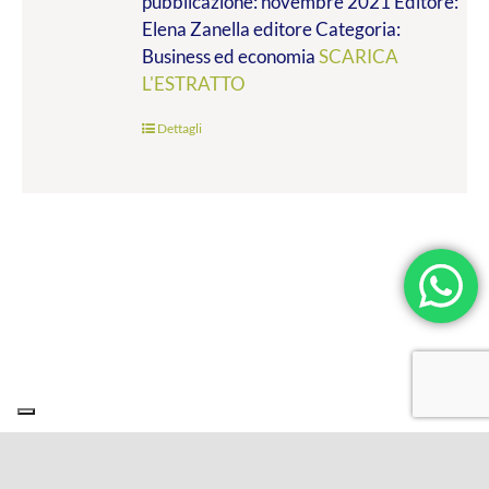
pubblicazione: novembre 2021 Editore:
a
Elena Zanella editore Categoria:
€19.00
Business ed economia
SCARICA
L'ESTRATTO
Dettagli