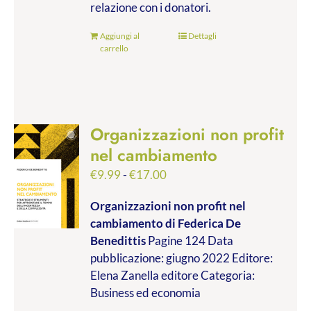
relazione con i donatori.
Aggiungi al
Dettagli
carrello
Organizzazioni non profit
nel cambiamento
Fascia
€
9.99
-
€
17.00
di
Organizzazioni non profit nel
prezzo:
cambiamento
di Federica De
da
Benedittis
Pagine 124 Data
€9.99
pubblicazione: giugno 2022 Editore:
a
Elena Zanella editore Categoria:
€17.00
Business ed economia