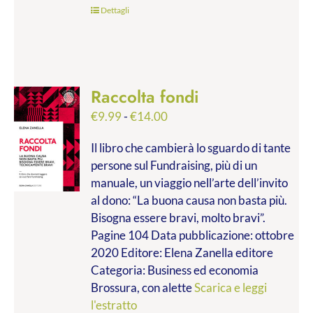
Dettagli
Raccolta fondi
Fascia
€
9.99
-
€
14.00
di
Il libro che cambierà lo sguardo di tante
prezzo:
persone sul Fundraising, più di un
da
manuale, un viaggio nell’arte dell’invito
€9.99
al dono: “La buona causa non basta più.
a
Bisogna essere bravi, molto bravi”.
€14.00
Pagine 104 Data pubblicazione: ottobre
2020 Editore: Elena Zanella editore
Categoria: Business ed economia
Brossura, con alette
Scarica e leggi
l'estratto