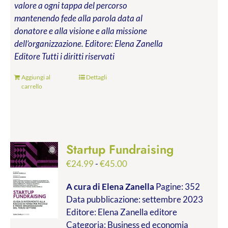
valore a ogni tappa del percorso
mantenendo fede alla parola data al
donatore e alla visione e alla missione
dell’organizzazione.
Editore: Elena Zanella
Editore
Tutti i diritti riservati
Aggiungi al
Dettagli
carrello
Startup Fundraising
Fascia
€
24.99
-
€
45.00
di
A cura di Elena Zanella
Pagine: 352
prezzo:
Data pubblicazione: settembre 2023
da
Editore: Elena Zanella editore
€24.99
Categoria: Business ed economia
a