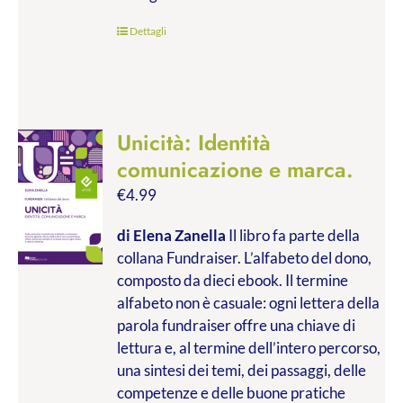
€45.00
Dettagli
Unicità: Identità
comunicazione e marca.
€
4.99
di Elena Zanella
Il libro fa parte della
collana Fundraiser. L’alfabeto del dono,
composto da dieci ebook. Il termine
alfabeto non è casuale: ogni lettera della
parola fundraiser offre una chiave di
lettura e, al termine dell’intero percorso,
una sintesi dei temi, dei passaggi, delle
competenze e delle buone pratiche