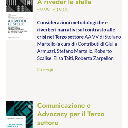
A riveder le stelle
Fascia
€
9.99
-
€
19.00
di
Considerazioni metodologiche e
prezzo:
riverberi narrativi sul contrasto alle
da
crisi nel Terzo settore
AA.VV di Stefano
€9.99
Martello (a cura di) Contributi di Giulia
a
Armuzzi, Stefano Martello, Roberto
€19.00
Scalise, Elisa Taiti, Roberta Zarpellon
Dettagli
Comunicazione e
Advocacy per il Terzo
settore