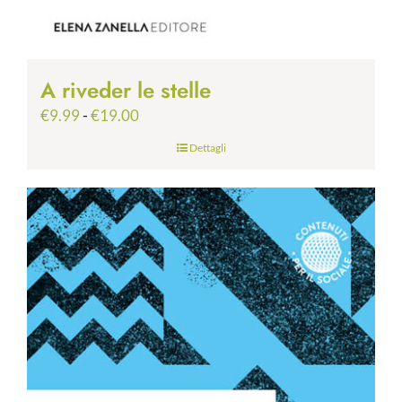
A riveder le stelle
Fascia
€
9.99
-
€
19.00
di
Dettagli
prezzo:
da
€9.99
a
€19.00