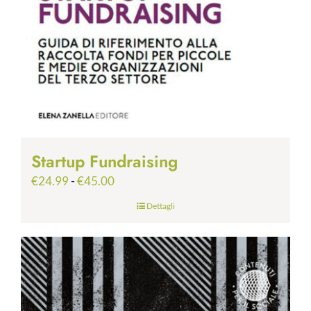
Startup Fundraising
Fascia
€
24.99
-
€
45.00
di
Dettagli
prezzo:
da
€24.99
a
€45.00