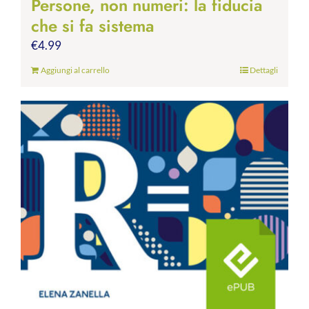
Persone, non numeri: la fiducia
che si fa sistema
€
4.99
Aggiungi al carrello
Dettagli