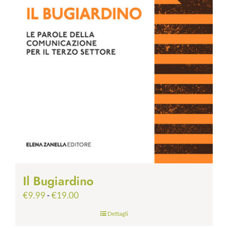
Il Bugiardino
Fascia
€
9.99
-
€
19.00
di
Dettagli
prezzo: