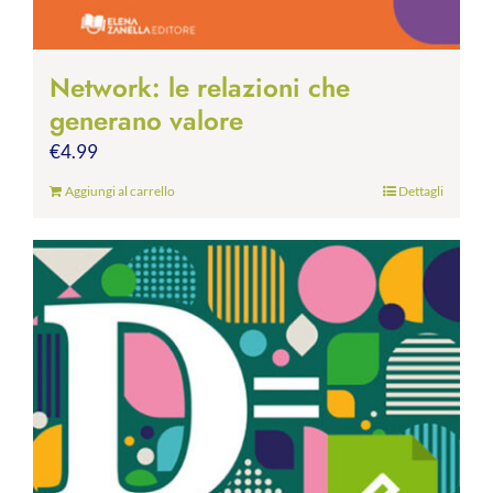
Network: le relazioni che
generano valore
€
4.99
Aggiungi al carrello
Dettagli