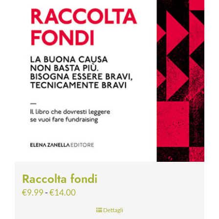
Raccolta fondi
Fascia
€
9.99
-
€
14.00
di
Dettagli
prezzo: