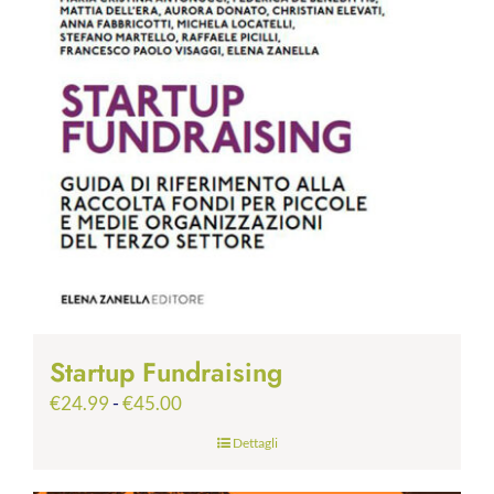
Startup Fundraising
Fascia
€
24.99
-
€
45.00
di
Dettagli
prezzo:
da