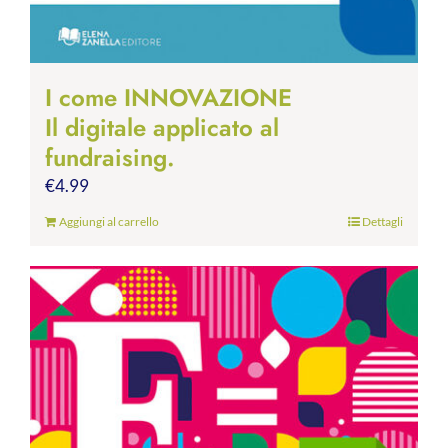
I come INNOVAZIONE
Il digitale applicato al
fundraising.
€
4.99
Aggiungi al carrello
Dettagli