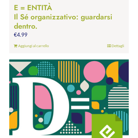
E = ENTITÀ
Il Sé organizzativo: guardarsi
dentro.
€
4.99
Aggiungi al carrello
Dettagli