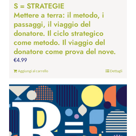
S = STRATEGIE
Mettere a terra: il metodo, i
passaggi, il viaggio del
donatore. Il ciclo strategico
come metodo. Il viaggio del
donatore come prova del nove.
€
4.99
Aggiungi al carrello
Dettagli