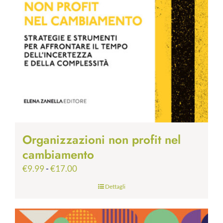
Organizzazioni non profit nel
cambiamento
Fascia
€
9.99
-
€
17.00
di
Dettagli
prezzo:
da
€9.99