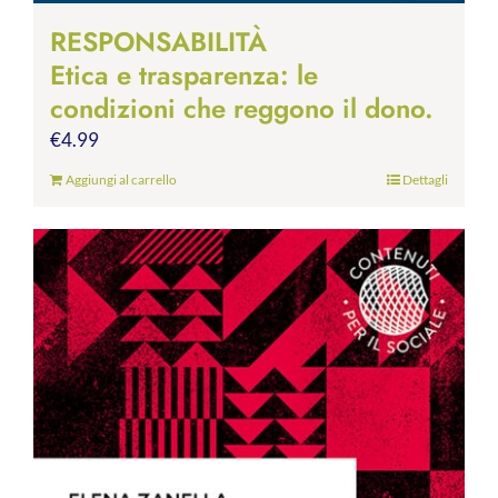
RESPONSABILITÀ
Etica e trasparenza: le
condizioni che reggono il dono.
€
4.99
Aggiungi al carrello
Dettagli