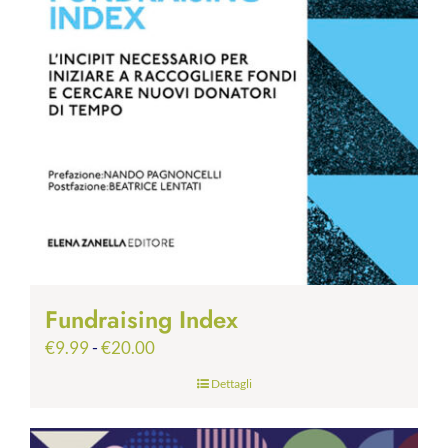
Fundraising Index
Fascia
€
9.99
-
€
20.00
di
Dettagli
prezzo:
da
€9.99