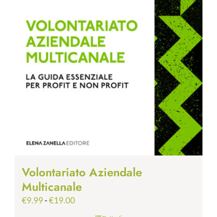
Volontariato Aziendale
Multicanale
Fascia
€
9.99
-
€
19.00
di