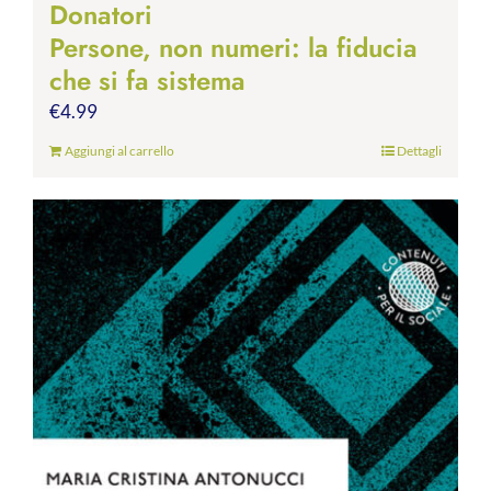
Donatori
Persone, non numeri: la fiducia
che si fa sistema
€
4.99
Aggiungi al carrello
Dettagli