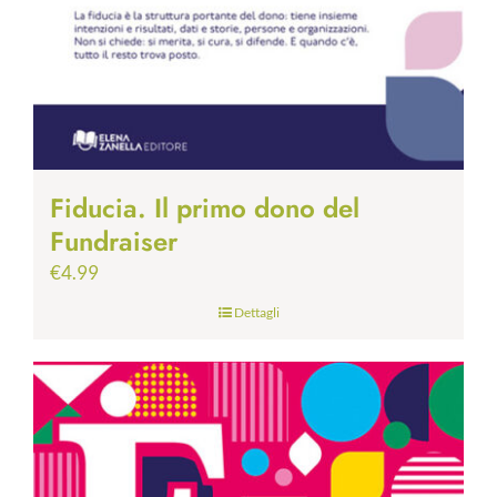
Fiducia. Il primo dono del
Fundraiser
€
4.99
Dettagli