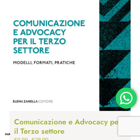
Comunicazione e Advocacy per
il Terzo settore
Fascia
€
9.99
-
€
28.00