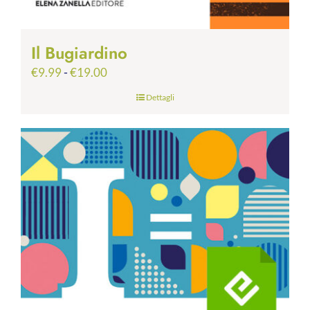
Il Bugiardino
Fascia
€
9.99
-
€
19.00
di
Dettagli
prezzo:
da
€9.99
a
€19.00