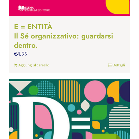
E = ENTITÀ
Il Sé organizzativo: guardarsi
dentro.
€
4.99
Aggiungi al carrello
Dettagli