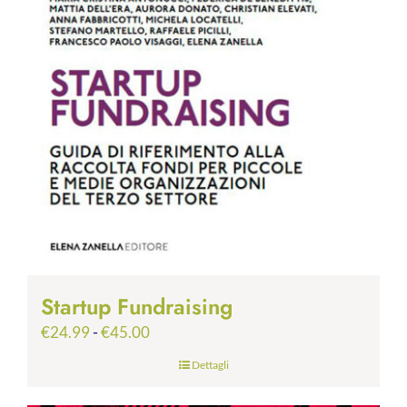
Startup Fundraising
Fascia
€
24.99
-
€
45.00
di
Dettagli
prezzo:
da