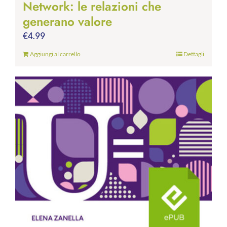
Network: le relazioni che
generano valore
€
4.99
Aggiungi al carrello
Dettagli