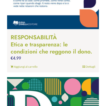
RESPONSABILITÀ
Etica e trasparenza: le
condizioni che reggono il dono.
€
4.99
Aggiungi al carrello
Dettagli