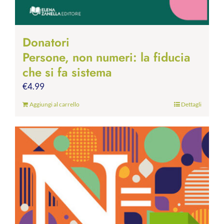
Donatori
Persone, non numeri: la fiducia
che si fa sistema
€
4.99
Aggiungi al carrello
Dettagli