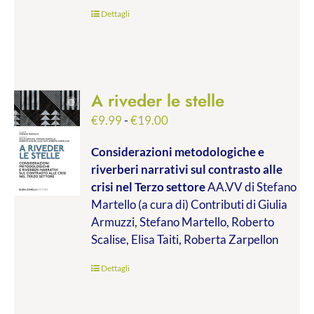
€45.00
Dettagli
A riveder le stelle
Fascia
€
9.99
-
€
19.00
di
Considerazioni metodologiche e
prezzo:
riverberi narrativi sul contrasto alle
da
crisi nel Terzo settore
AA.VV di Stefano
€9.99
Martello (a cura di) Contributi di Giulia
a
Armuzzi, Stefano Martello, Roberto
€19.00
Scalise, Elisa Taiti, Roberta Zarpellon
Dettagli