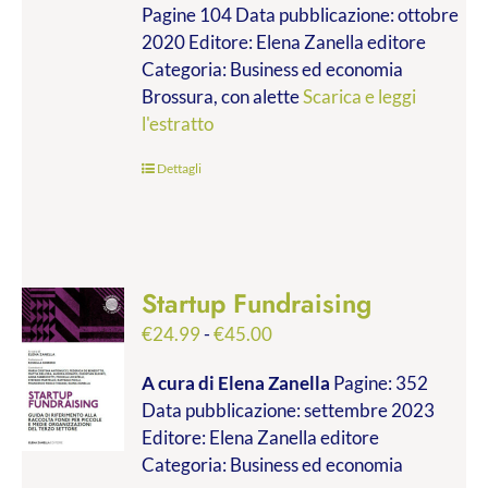
Pagine 104 Data pubblicazione: ottobre
2020 Editore: Elena Zanella editore
Categoria: Business ed economia
Brossura, con alette
Scarica e leggi
l'estratto
Dettagli
Startup Fundraising
Fascia
€
24.99
-
€
45.00
di
A cura di Elena Zanella
Pagine: 352
prezzo:
Data pubblicazione: settembre 2023
da
Editore: Elena Zanella editore
€24.99
Categoria: Business ed economia
a