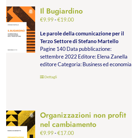
Il Bugiardino
Fascia
€
9.99
-
€
19.00
di
Le parole della comunicazione per il
prezzo:
Terzo Settore
di Stefano Martello
da
Pagine 140 Data pubblicazione:
€9.99
settembre 2022 Editore: Elena Zanella
a
editore Categoria: Business ed economia
€19.00
Dettagli
Organizzazioni non profit
nel cambiamento
Fascia
€
9.99
-
€
17.00