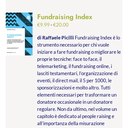
Fundraising Index
Fascia
€
9.99
-
€
20.00
di
di Raffaele Picilli
Fundraising Index è lo
prezzo:
strumento necessario per chi vuole
da
iniziare a fare fundraising o migliorare le
€9.99
proprie tecniche: face to face, il
a
telemarketing, il fundraising online, i
€20.00
lasciti testamentari, l’organizzazione di
eventi, il direct mail, il 5 per 1000, le
sponsorizzazioni e molto altro. Tutti
elementi necessari per trasformare un
donatore occasionale in un donatore
regolare. Non da ultimo, nel volume un
capitolo è dedicato al people raising e
all’importanza della misurazione