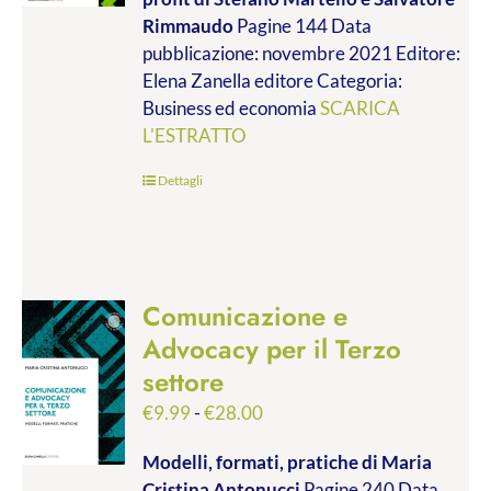
da
Rimmaudo
Pagine 144 Data
€9.99
pubblicazione: novembre 2021 Editore:
a
Elena Zanella editore Categoria:
€19.00
Business ed economia
SCARICA
L'ESTRATTO
Dettagli
Comunicazione e
Advocacy per il Terzo
settore
Fascia
€
9.99
-
€
28.00
di
Modelli, formati, pratiche
di Maria
prezzo:
Cristina Antonucci
Pagine 240 Data