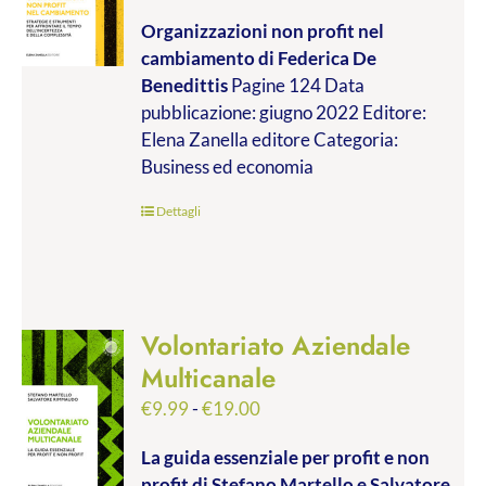
di
Organizzazioni non profit nel
prezzo:
cambiamento
di Federica De
da
Benedittis
Pagine 124 Data
€9.99
pubblicazione: giugno 2022 Editore:
a
Elena Zanella editore Categoria:
€17.00
Business ed economia
Dettagli
Volontariato Aziendale
Multicanale
Fascia
€
9.99
-
€
19.00
di
La guida essenziale per profit e non
prezzo:
profit
di Stefano Martello e Salvatore