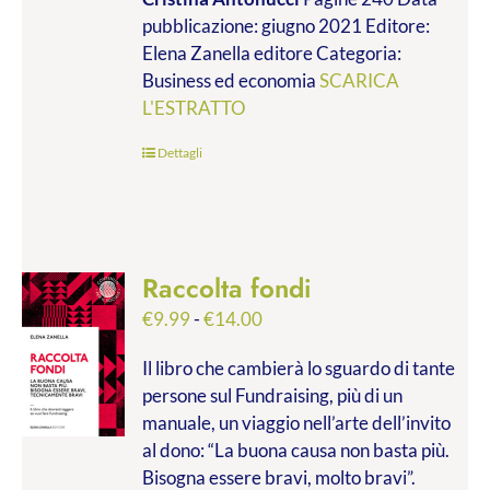
da
pubblicazione: giugno 2021 Editore:
€9.99
Elena Zanella editore Categoria:
a
Business ed economia
SCARICA
€28.00
L'ESTRATTO
Dettagli
Raccolta fondi
Fascia
€
9.99
-
€
14.00
di
Il libro che cambierà lo sguardo di tante
prezzo:
persone sul Fundraising, più di un
da
manuale, un viaggio nell’arte dell’invito
€9.99
al dono: “La buona causa non basta più.
a
Bisogna essere bravi, molto bravi”.
€14.00