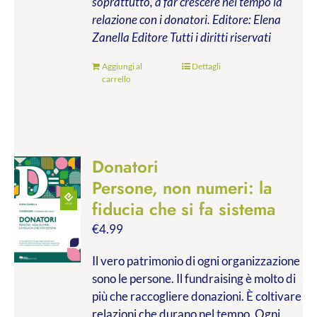
soprattutto, a far crescere nel tempo la
relazione con i donatori.
Editore: Elena
Zanella Editore
Tutti i diritti riservati
Aggiungi al
Dettagli
carrello
Donatori
Persone, non numeri: la
fiducia che si fa sistema
€
4.99
Il vero patrimonio di ogni organizzazione
sono le persone. Il fundraising è molto di
più che raccogliere donazioni. È coltivare
relazioni che durano nel tempo. Ogni