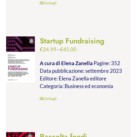
Dettagli
Startup Fundraising
Fascia
€
24.99
-
€
45.00
di
A cura di Elena Zanella
Pagine: 352
prezzo:
Data pubblicazione: settembre 2023
da
Editore: Elena Zanella editore
€24.99
Categoria: Business ed economia
a
€45.00
Dettagli
Raccolta fondi