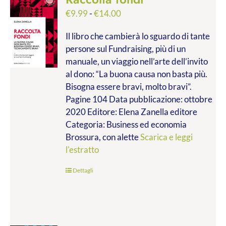
Fascia
€
9.99
-
€
14.00
di
Il libro che cambierà lo sguardo di tante
prezzo:
persone sul Fundraising, più di un
da
manuale, un viaggio nell’arte dell’invito
€9.99
al dono: “La buona causa non basta più.
a
Bisogna essere bravi, molto bravi”.
€14.00
Pagine 104 Data pubblicazione: ottobre
2020 Editore: Elena Zanella editore
Categoria: Business ed economia
Brossura, con alette
Scarica e leggi
l'estratto
Dettagli