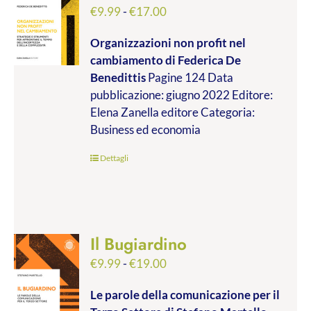
Fascia
€
9.99
-
€
17.00
di
Organizzazioni non profit nel
prezzo:
cambiamento
di Federica De
da
Benedittis
Pagine 124 Data
€9.99
pubblicazione: giugno 2022 Editore:
a
Elena Zanella editore Categoria:
€17.00
Business ed economia
Dettagli
Il Bugiardino
Fascia
€
9.99
-
€
19.00
di
Le parole della comunicazione per il
prezzo: