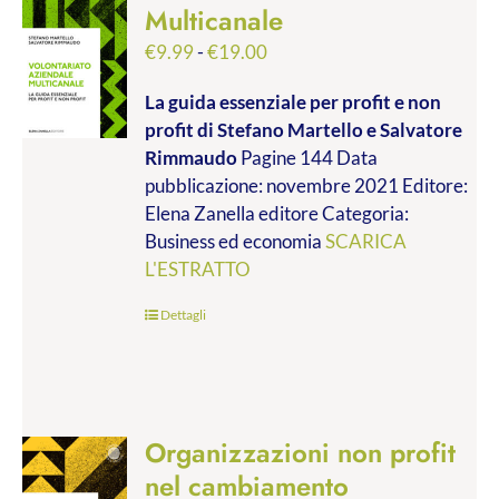
Multicanale
Fascia
€
9.99
-
€
19.00
di
La guida essenziale per profit e non
prezzo:
profit
di Stefano Martello e Salvatore
da
Rimmaudo
Pagine 144 Data
€9.99
pubblicazione: novembre 2021 Editore:
a
Elena Zanella editore Categoria:
€19.00
Business ed economia
SCARICA
L'ESTRATTO
Dettagli
Organizzazioni non profit
nel cambiamento