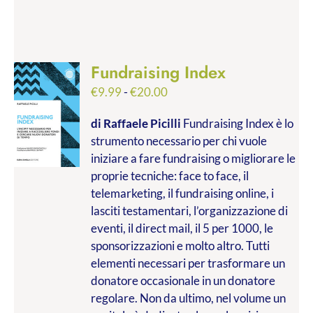
Fundraising Index
Fascia
€
9.99
-
€
20.00
di
di Raffaele Picilli
Fundraising Index è lo
prezzo:
strumento necessario per chi vuole
da
iniziare a fare fundraising o migliorare le
€9.99
proprie tecniche: face to face, il
a
telemarketing, il fundraising online, i
€20.00
lasciti testamentari, l’organizzazione di
eventi, il direct mail, il 5 per 1000, le
sponsorizzazioni e molto altro. Tutti
elementi necessari per trasformare un
donatore occasionale in un donatore
regolare. Non da ultimo, nel volume un