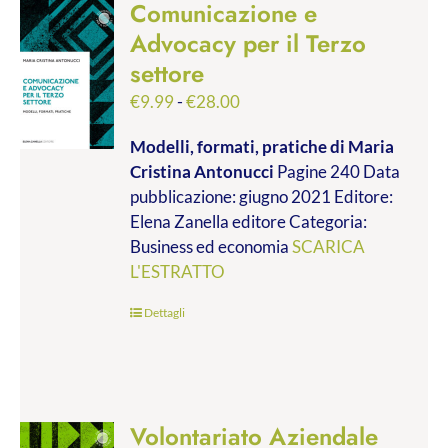
Comunicazione e
Advocacy per il Terzo
settore
Fascia
€
9.99
-
€
28.00
di
Modelli, formati, pratiche
di Maria
prezzo:
Cristina Antonucci
Pagine 240 Data
da
pubblicazione: giugno 2021 Editore:
€9.99
Elena Zanella editore Categoria:
a
Business ed economia
SCARICA
€28.00
L'ESTRATTO
Dettagli
Volontariato Aziendale