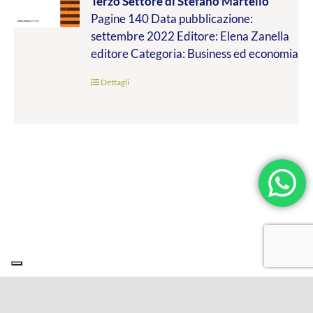
Terzo Settore
di Stefano Martello
da
Pagine 140 Data pubblicazione:
€9.99
settembre 2022 Editore: Elena Zanella
a
editore Categoria: Business ed economia
€19.00
Dettagli