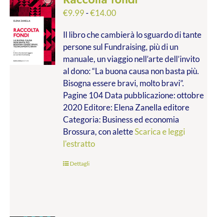
Fascia
€
9.99
-
€
14.00
di
Il libro che cambierà lo sguardo di tante
prezzo:
persone sul Fundraising, più di un
da
manuale, un viaggio nell’arte dell’invito
€9.99
al dono: “La buona causa non basta più.
a
Bisogna essere bravi, molto bravi”.
€14.00
Pagine 104 Data pubblicazione: ottobre
2020 Editore: Elena Zanella editore
Categoria: Business ed economia
Brossura, con alette
Scarica e leggi
l'estratto
Dettagli