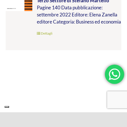
Terzo Settore
di Stefano Martello
da
Pagine 140 Data pubblicazione:
€9.99
settembre 2022 Editore: Elena Zanella
a
editore Categoria: Business ed economia
€19.00
Dettagli