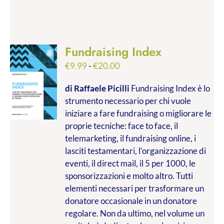
Fundraising Index
Fascia
€
9.99
-
€
20.00
di
di Raffaele Picilli
Fundraising Index è lo
prezzo:
strumento necessario per chi vuole
da
iniziare a fare fundraising o migliorare le
€9.99
proprie tecniche: face to face, il
a
telemarketing, il fundraising online, i
€20.00
lasciti testamentari, l’organizzazione di
eventi, il direct mail, il 5 per 1000, le
sponsorizzazioni e molto altro. Tutti
elementi necessari per trasformare un
donatore occasionale in un donatore
regolare. Non da ultimo, nel volume un