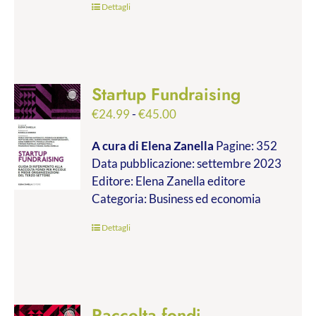
Dettagli
Startup Fundraising
Fascia
€
24.99
-
€
45.00
di
A cura di Elena Zanella
Pagine: 352
prezzo:
Data pubblicazione: settembre 2023
da
Editore: Elena Zanella editore
€24.99
Categoria: Business ed economia
a
€45.00
Dettagli
Raccolta fondi