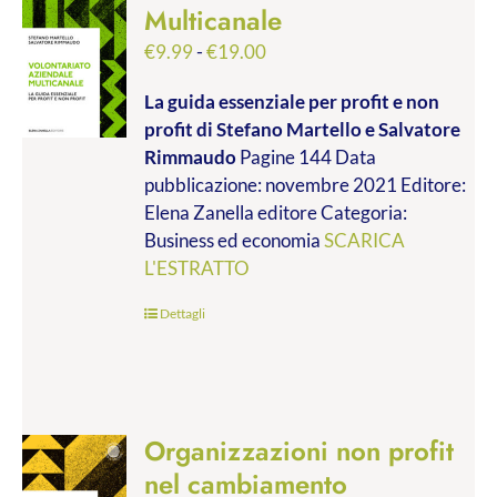
Multicanale
Fascia
€
9.99
-
€
19.00
di
La guida essenziale per profit e non
prezzo:
profit
di Stefano Martello e Salvatore
da
Rimmaudo
Pagine 144 Data
€9.99
pubblicazione: novembre 2021 Editore:
a
Elena Zanella editore Categoria:
€19.00
Business ed economia
SCARICA
L'ESTRATTO
Dettagli
Organizzazioni non profit
nel cambiamento