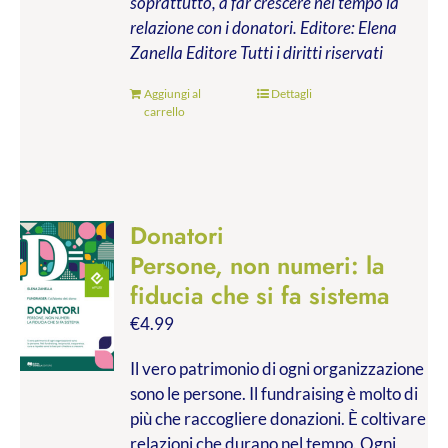
soprattutto, a far crescere nel tempo la
relazione con i donatori.
Editore: Elena
Zanella Editore
Tutti i diritti riservati
Aggiungi al
Dettagli
carrello
Donatori
Persone, non numeri: la
fiducia che si fa sistema
€
4.99
Il vero patrimonio di ogni organizzazione
sono le persone. Il fundraising è molto di
più che raccogliere donazioni. È coltivare
relazioni che durano nel tempo. Ogni