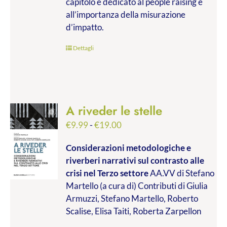
capitolo è dedicato al people raising e
all’importanza della misurazione
d’impatto.
Dettagli
A riveder le stelle
Fascia
€
9.99
-
€
19.00
di
Considerazioni metodologiche e
prezzo:
riverberi narrativi sul contrasto alle
da
crisi nel Terzo settore
AA.VV di Stefano
€9.99
Martello (a cura di) Contributi di Giulia
a
Armuzzi, Stefano Martello, Roberto
€19.00
Scalise, Elisa Taiti, Roberta Zarpellon