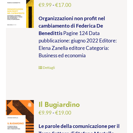
Fascia
€
9.99
-
€
17.00
di
Organizzazioni non profit nel
prezzo:
cambiamento
di Federica De
da
Benedittis
Pagine 124 Data
€9.99
pubblicazione: giugno 2022 Editore:
a
Elena Zanella editore Categoria:
€17.00
Business ed economia
Dettagli
Il Bugiardino
Fascia
€
9.99
-
€
19.00
di
Le parole della comunicazione per il
prezzo: