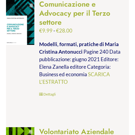
Comunicazione e
Advocacy per il Terzo
settore
Fascia
€
9.99
-
€
28.00
di
Modelli, formati, pratiche
di Maria
prezzo:
Cristina Antonucci
Pagine 240 Data
da
pubblicazione: giugno 2021 Editore:
€9.99
Elena Zanella editore Categoria:
a
Business ed economia
SCARICA
€28.00
L'ESTRATTO
Dettagli
Volontariato Aziendale