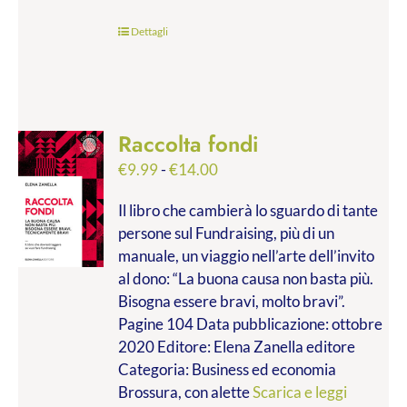
Dettagli
Raccolta fondi
Fascia
€
9.99
-
€
14.00
di
Il libro che cambierà lo sguardo di tante
prezzo:
persone sul Fundraising, più di un
da
manuale, un viaggio nell’arte dell’invito
€9.99
al dono: “La buona causa non basta più.
a
Bisogna essere bravi, molto bravi”.
€14.00
Pagine 104 Data pubblicazione: ottobre
2020 Editore: Elena Zanella editore
Categoria: Business ed economia
Brossura, con alette
Scarica e leggi