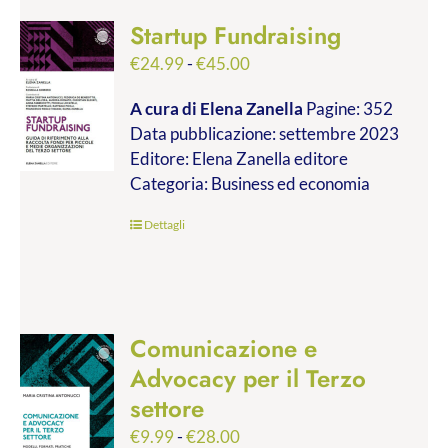
Startup Fundraising
Fascia
€
24.99
-
€
45.00
di
A cura di Elena Zanella
Pagine: 352
prezzo:
Data pubblicazione: settembre 2023
da
Editore: Elena Zanella editore
€24.99
Categoria: Business ed economia
a
€45.00
Dettagli
Comunicazione e
Advocacy per il Terzo
settore
Fascia
€
9.99
-
€
28.00