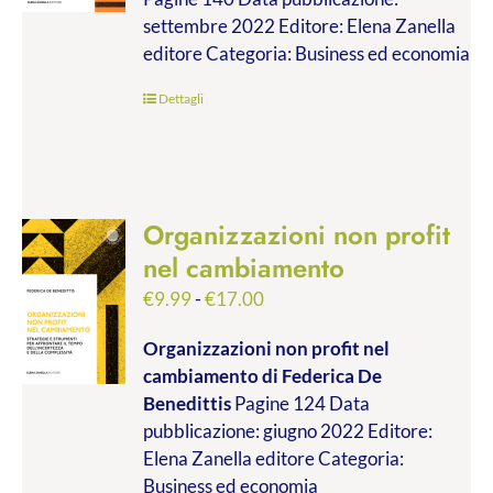
€9.99
settembre 2022 Editore: Elena Zanella
a
editore Categoria: Business ed economia
€19.00
Dettagli
Organizzazioni non profit
nel cambiamento
Fascia
€
9.99
-
€
17.00
di
Organizzazioni non profit nel
prezzo:
cambiamento
di Federica De
da
Benedittis
Pagine 124 Data
€9.99
pubblicazione: giugno 2022 Editore:
a
Elena Zanella editore Categoria:
€17.00
Business ed economia