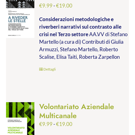
Fascia
€
9.99
-
€
19.00
di
Considerazioni metodologiche e
prezzo:
riverberi narrativi sul contrasto alle
da
crisi nel Terzo settore
AA.VV di Stefano
€9.99
Martello (a cura di) Contributi di Giulia
a
Armuzzi, Stefano Martello, Roberto
€19.00
Scalise, Elisa Taiti, Roberta Zarpellon
Dettagli
Volontariato Aziendale
Multicanale
Fascia
€
9.99
-
€
19.00
di