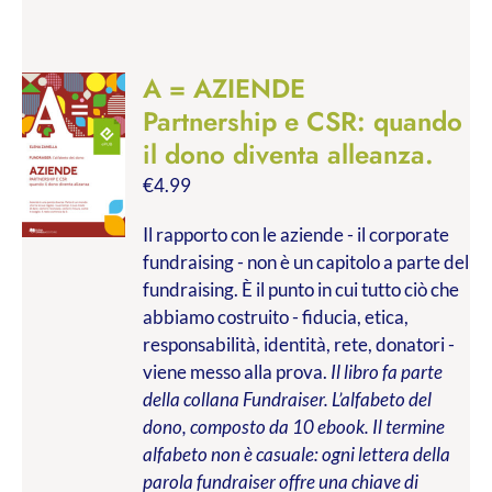
A = AZIENDE
Partnership e CSR: quando
il dono diventa alleanza.
€
4.99
Il rapporto con le aziende - il corporate
fundraising - non è un capitolo a parte del
fundraising. È il punto in cui tutto ciò che
abbiamo costruito - fiducia, etica,
responsabilità, identità, rete, donatori -
viene messo alla prova.
Il libro fa parte
della collana Fundraiser. L’alfabeto del
dono, composto da 10 ebook. Il termine
alfabeto non è casuale: ogni lettera della
parola fundraiser offre una chiave di