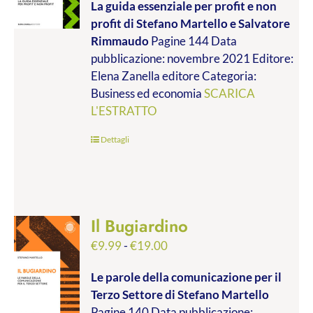
La guida essenziale per profit e non
prezzo:
profit
di Stefano Martello e Salvatore
da
Rimmaudo
Pagine 144 Data
€9.99
pubblicazione: novembre 2021 Editore:
a
Elena Zanella editore Categoria:
€19.00
Business ed economia
SCARICA
L'ESTRATTO
Dettagli
Il Bugiardino
Fascia
€
9.99
-
€
19.00
di
Le parole della comunicazione per il
prezzo:
Terzo Settore
di Stefano Martello
da
Pagine 140 Data pubblicazione: