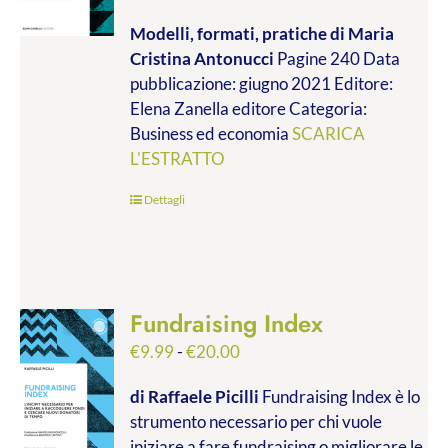
di
Modelli, formati, pratiche
di Maria
prezzo:
Cristina Antonucci
Pagine 240 Data
da
pubblicazione: giugno 2021 Editore:
€9.99
Elena Zanella editore Categoria:
a
Business ed economia
SCARICA
€28.00
L'ESTRATTO
Dettagli
Fundraising Index
Fascia
€
9.99
-
€
20.00
di
di Raffaele Picilli
Fundraising Index è lo
prezzo:
strumento necessario per chi vuole
da
iniziare a fare fundraising o migliorare le