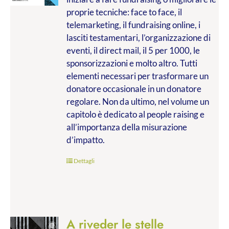
€9.99
proprie tecniche: face to face, il
a
telemarketing, il fundraising online, i
€20.00
lasciti testamentari, l’organizzazione di
eventi, il direct mail, il 5 per 1000, le
sponsorizzazioni e molto altro. Tutti
elementi necessari per trasformare un
donatore occasionale in un donatore
regolare. Non da ultimo, nel volume un
capitolo è dedicato al people raising e
all’importanza della misurazione
d’impatto.
Dettagli
A riveder le stelle