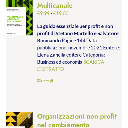
Multicanale
Fascia
€
9.99
-
€
19.00
di
La guida essenziale per profit e non
prezzo:
profit
di Stefano Martello e Salvatore
da
Rimmaudo
Pagine 144 Data
€9.99
pubblicazione: novembre 2021 Editore:
a
Elena Zanella editore Categoria:
€19.00
Business ed economia
SCARICA
L'ESTRATTO
Dettagli
Organizzazioni non profit
nel cambiamento