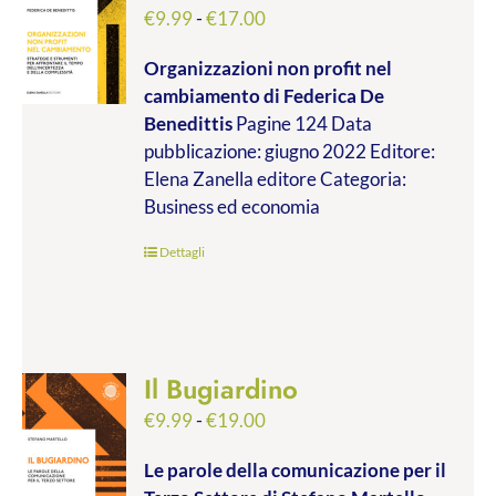
Fascia
€
9.99
-
€
17.00
di
Organizzazioni non profit nel
prezzo:
cambiamento
di Federica De
da
Benedittis
Pagine 124 Data
€9.99
pubblicazione: giugno 2022 Editore:
a
Elena Zanella editore Categoria:
€17.00
Business ed economia
Dettagli
Il Bugiardino
Fascia
€
9.99
-
€
19.00
di
Le parole della comunicazione per il
prezzo: