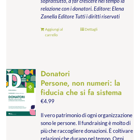
soprattutto, a far crescere nel tempo la
relazione con i donatori.
Editore: Elena
Zanella Editore
Tutti i diritti riservati
Aggiungi al
Dettagli
carrello
Donatori
Persone, non numeri: la
fiducia che si fa sistema
€
4.99
Il vero patrimonio di ogni organizzazione
sono le persone. Il fundraising è molto di
più che raccogliere donazioni. È coltivare
relazioni che durano nel tempo. Ogni