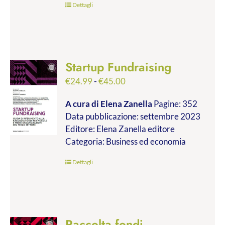
Dettagli
Startup Fundraising
Fascia
€
24.99
-
€
45.00
di
A cura di Elena Zanella
Pagine: 352
prezzo:
Data pubblicazione: settembre 2023
da
Editore: Elena Zanella editore
€24.99
Categoria: Business ed economia
a
€45.00
Dettagli
Raccolta fondi