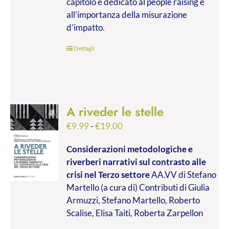
capitolo è dedicato al people raising e
all’importanza della misurazione
d’impatto.
Dettagli
A riveder le stelle
Fascia
€
9.99
-
€
19.00
di
Considerazioni metodologiche e
prezzo:
riverberi narrativi sul contrasto alle
da
crisi nel Terzo settore
AA.VV di Stefano
€9.99
Martello (a cura di) Contributi di Giulia
a
Armuzzi, Stefano Martello, Roberto
€19.00
Scalise, Elisa Taiti, Roberta Zarpellon