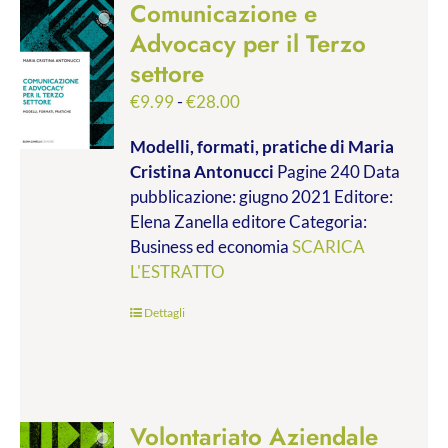
Comunicazione e
Advocacy per il Terzo
settore
Fascia
€
9.99
-
€
28.00
di
Modelli, formati, pratiche
di Maria
prezzo:
Cristina Antonucci
Pagine 240 Data
da
pubblicazione: giugno 2021 Editore:
€9.99
Elena Zanella editore Categoria:
a
Business ed economia
SCARICA
€28.00
L'ESTRATTO
Dettagli
Volontariato Aziendale