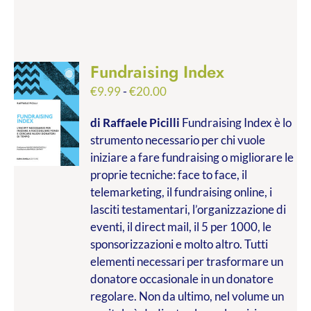
Fundraising Index
Fascia
€
9.99
-
€
20.00
di
di Raffaele Picilli
Fundraising Index è lo
prezzo:
strumento necessario per chi vuole
da
iniziare a fare fundraising o migliorare le
€9.99
proprie tecniche: face to face, il
a
telemarketing, il fundraising online, i
€20.00
lasciti testamentari, l’organizzazione di
eventi, il direct mail, il 5 per 1000, le
sponsorizzazioni e molto altro. Tutti
elementi necessari per trasformare un
donatore occasionale in un donatore
regolare. Non da ultimo, nel volume un