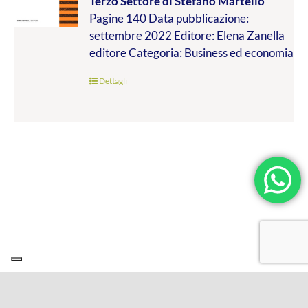
Terzo Settore
di Stefano Martello
da
Pagine 140 Data pubblicazione:
€9.99
settembre 2022 Editore: Elena Zanella
a
editore Categoria: Business ed economia
€19.00
Dettagli