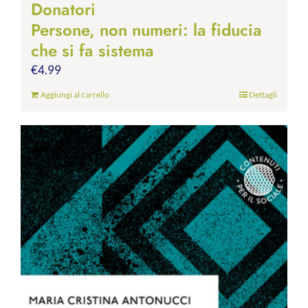
Donatori
Persone, non numeri: la fiducia
che si fa sistema
€
4.99
Aggiungi al carrello
Dettagli