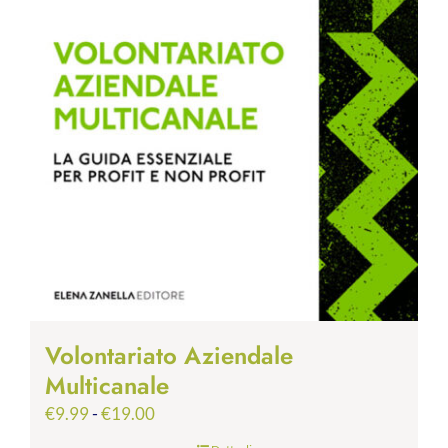
Volontariato Aziendale
Multicanale
Fascia
€
9.99
-
€
19.00
di