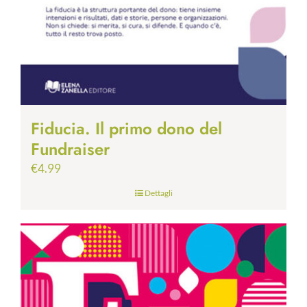
Fiducia. Il primo dono del
Fundraiser
€
4.99
Dettagli