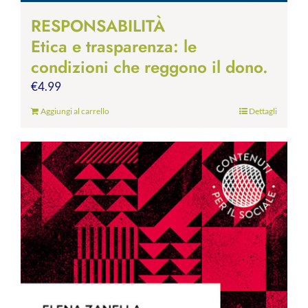
RESPONSABILITÀ
Etica e trasparenza: le
condizioni che reggono il dono.
€
4.99
Aggiungi al carrello
Dettagli