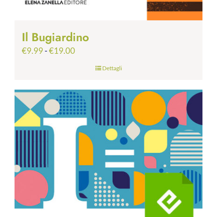
Il Bugiardino
Fascia
€
9.99
-
€
19.00
di
Dettagli
prezzo:
da
€9.99
a
€19.00