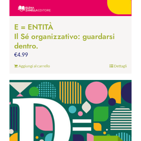
E = ENTITÀ
Il Sé organizzativo: guardarsi
dentro.
€
4.99
Aggiungi al carrello
Dettagli