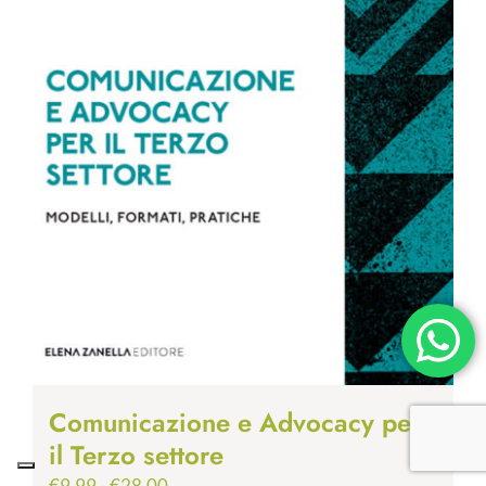
Comunicazione e Advocacy per
il Terzo settore
Fascia
€
9.99
-
€
28.00