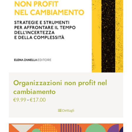
Organizzazioni non profit nel
cambiamento
Fascia
€
9.99
-
€
17.00
di
Dettagli
prezzo:
da
€9.99