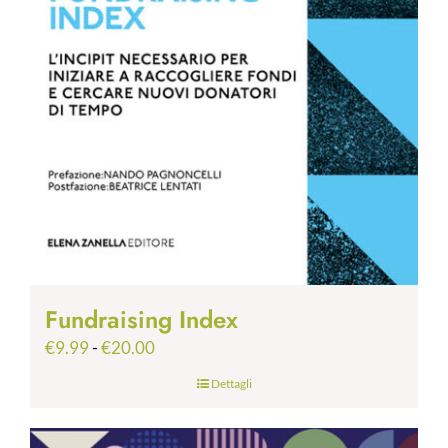
Fundraising Index
Fascia
€
9.99
-
€
20.00
di
Dettagli
prezzo:
da
€9.99