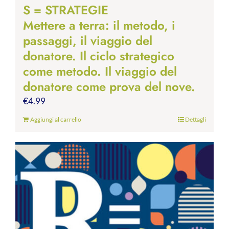
S = STRATEGIE
Mettere a terra: il metodo, i
passaggi, il viaggio del
donatore. Il ciclo strategico
come metodo. Il viaggio del
donatore come prova del nove.
€
4.99
Aggiungi al carrello
Dettagli