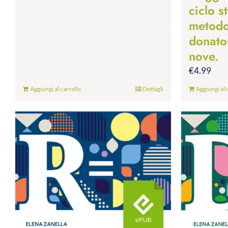
ciclo s
metodo.
donato
nove.
€
4.99
Aggiungi al carrello
Dettagli
Aggiungi al 