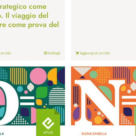
trategico come
 Il viaggio del
re come prova del
carrello
Dettagli
Aggiungi al carrello