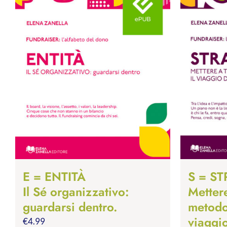
E = ENTITÀ
S = S
Il Sé organizzativo:
Mettere
guardarsi dentro.
metodo,
viaggio
€
4.99