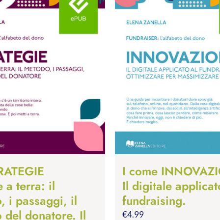
TRATEGIE
I come INNOVAZ
 a terra: il
Il digitale applicat
 i passaggi, il
fundraising.
 del donatore. Il
€
4.99