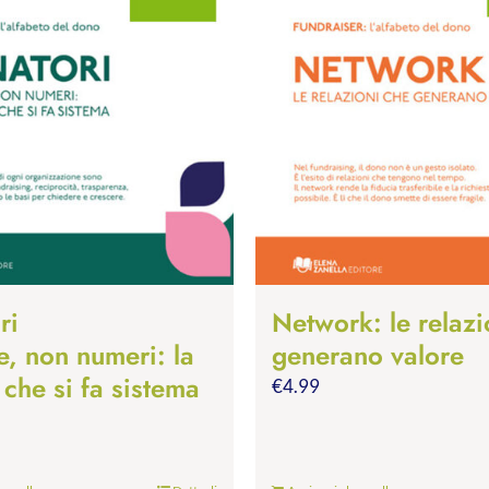
ri
Network: le relazi
e, non numeri: la
generano valore
 che si fa sistema
€
4.99