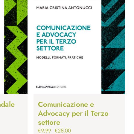
ndale
Comunicazione e
Advocacy per il Terzo
settore
Fascia
€
9.99
-
€
28.00