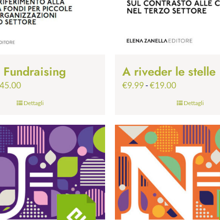
p Fundraising
A riveder le stelle
Fascia
Fascia
45.00
€
9.99
-
€
19.00
di
di
Dettagli
Dettagli
prezzo:
prezzo:
da
da
€24.99
€9.99
a
a
€45.00
€19.00