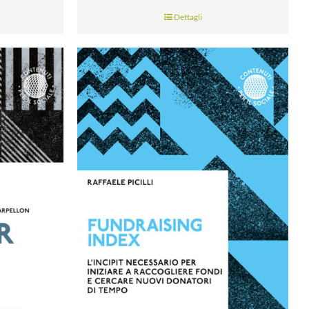
di
Dettagli
prezzo:
da
€9.99
a
€28.00