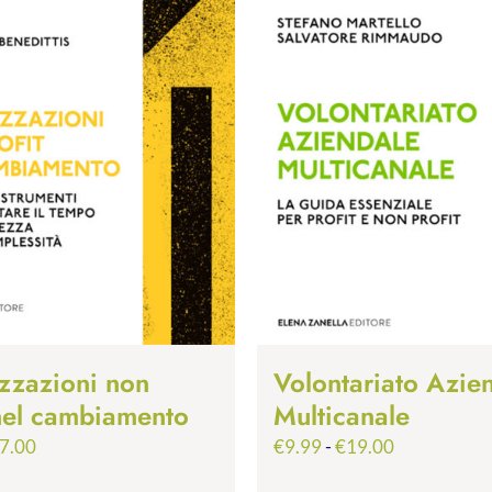
zzazioni non
Volontariato Azie
 nel cambiamento
Multicanale
Fascia
Fascia
7.00
€
9.99
-
€
19.00
di
di