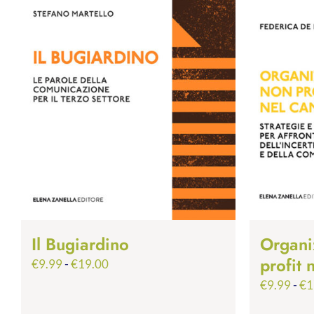
Il Bugiardino
Organi
profit
Fascia
€
9.99
-
€
19.00
di
€
9.99
-
€
1
prezzo: