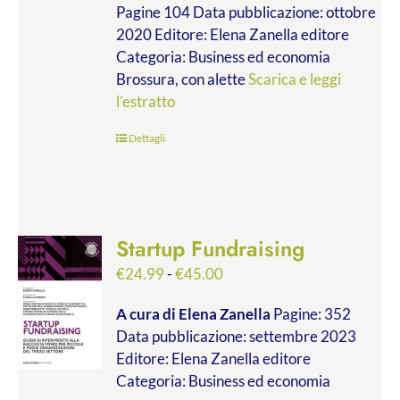
Pagine 104 Data pubblicazione: ottobre
2020 Editore: Elena Zanella editore
Categoria: Business ed economia
Brossura, con alette
Scarica e leggi
l'estratto
Dettagli
Startup Fundraising
Fascia
€
24.99
-
€
45.00
di
A cura di Elena Zanella
Pagine: 352
prezzo:
Data pubblicazione: settembre 2023
da
Editore: Elena Zanella editore
€24.99
Categoria: Business ed economia
a