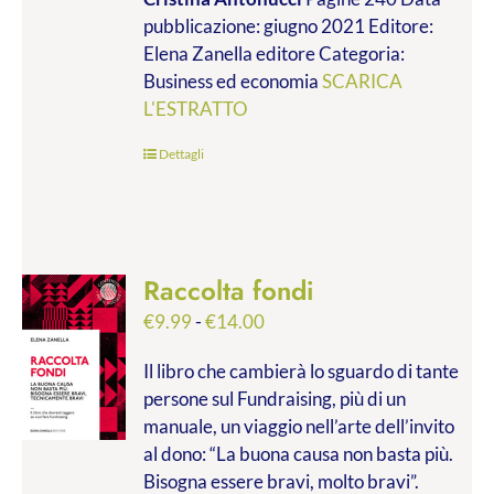
da
pubblicazione: giugno 2021 Editore:
€9.99
Elena Zanella editore Categoria:
a
Business ed economia
SCARICA
€28.00
L'ESTRATTO
Dettagli
Raccolta fondi
Fascia
€
9.99
-
€
14.00
di
Il libro che cambierà lo sguardo di tante
prezzo:
persone sul Fundraising, più di un
da
manuale, un viaggio nell’arte dell’invito
€9.99
al dono: “La buona causa non basta più.
a
Bisogna essere bravi, molto bravi”.
€14.00