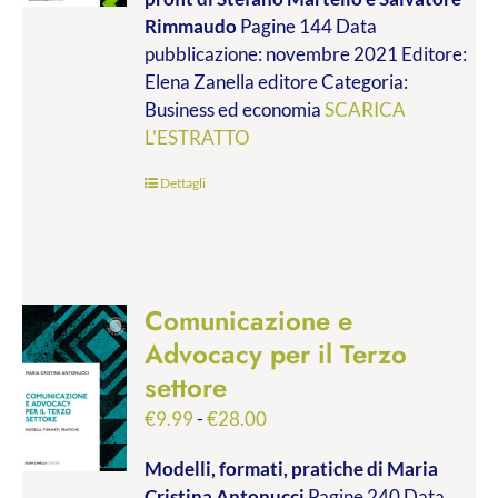
da
Rimmaudo
Pagine 144 Data
€9.99
pubblicazione: novembre 2021 Editore:
a
Elena Zanella editore Categoria:
€19.00
Business ed economia
SCARICA
L'ESTRATTO
Dettagli
Comunicazione e
Advocacy per il Terzo
settore
Fascia
€
9.99
-
€
28.00
di
Modelli, formati, pratiche
di Maria
prezzo:
Cristina Antonucci
Pagine 240 Data