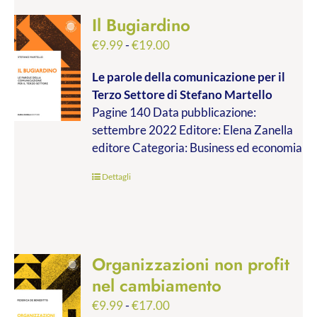
Il Bugiardino
Fascia
€
9.99
-
€
19.00
di
Le parole della comunicazione per il
prezzo:
Terzo Settore
di Stefano Martello
da
Pagine 140 Data pubblicazione:
€9.99
settembre 2022 Editore: Elena Zanella
a
editore Categoria: Business ed economia
€19.00
Dettagli
Organizzazioni non profit
nel cambiamento
Fascia
€
9.99
-
€
17.00