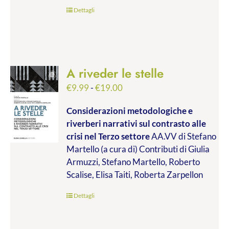
€45.00
Dettagli
A riveder le stelle
Fascia
€
9.99
-
€
19.00
di
Considerazioni metodologiche e
prezzo:
riverberi narrativi sul contrasto alle
da
crisi nel Terzo settore
AA.VV di Stefano
€9.99
Martello (a cura di) Contributi di Giulia
a
Armuzzi, Stefano Martello, Roberto
€19.00
Scalise, Elisa Taiti, Roberta Zarpellon
Dettagli