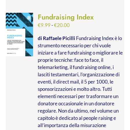
Fundraising Index
Fascia
€
9.99
-
€
20.00
di
di Raffaele Picilli
Fundraising Index è lo
prezzo:
strumento necessario per chi vuole
da
iniziare a fare fundraising o migliorare le
€9.99
proprie tecniche: face to face, il
a
telemarketing, il fundraising online, i
€20.00
lasciti testamentari, l’organizzazione di
eventi, il direct mail, il 5 per 1000, le
sponsorizzazioni e molto altro. Tutti
elementi necessari per trasformare un
donatore occasionale in un donatore
regolare. Non da ultimo, nel volume un
capitolo è dedicato al people raising e
all’importanza della misurazione