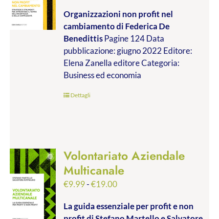
di
Organizzazioni non profit nel
prezzo:
cambiamento
di Federica De
da
Benedittis
Pagine 124 Data
€9.99
pubblicazione: giugno 2022 Editore:
a
Elena Zanella editore Categoria:
€17.00
Business ed economia
Dettagli
Volontariato Aziendale
Multicanale
Fascia
€
9.99
-
€
19.00
di
La guida essenziale per profit e non
prezzo:
profit
di Stefano Martello e Salvatore