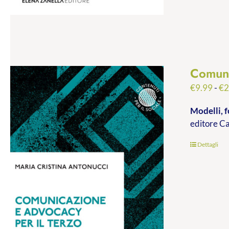
Comuni
€
9.99
-
€
2
Modelli, f
editore C
Dettagli