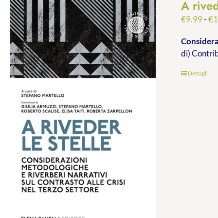
A rived
€
9.99
-
€
1
Consideraz
di) Contri
Dettagli