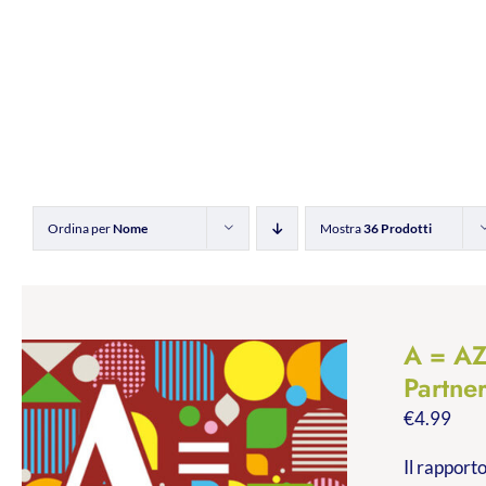
Ordina per
Nome
Mostra
36 Prodotti
A = A
Partne
€
4.99
Il rapporto