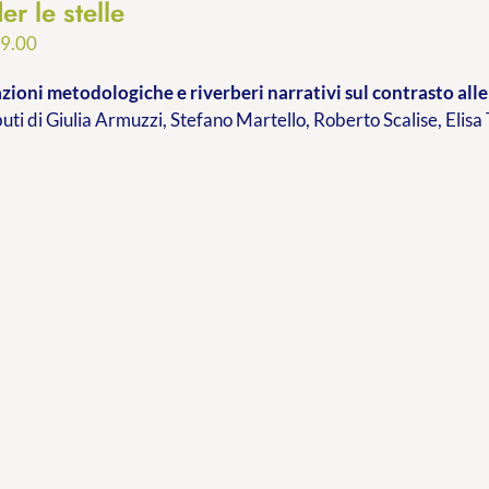
er le stelle
Fascia
9.00
di
ioni metodologiche e riverberi narrativi sul contrasto alle 
prezzo:
buti di Giulia Armuzzi, Stefano Martello, Roberto Scalise, Elisa
da
€9.99
a
€19.00