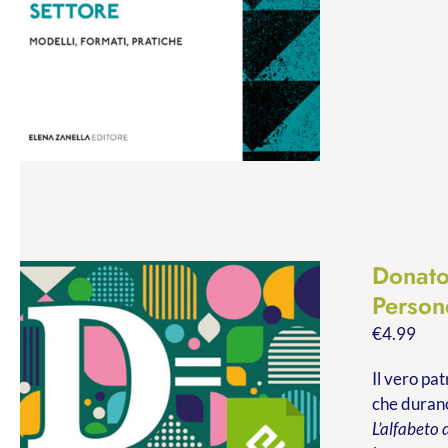
Donato
Persone
€
4.99
Il vero pa
che durano
L’alfabeto 