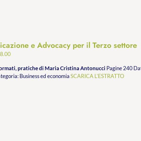
cazione e Advocacy per il Terzo settore
Fascia
8.00
di
ormati, pratiche
di Maria Cristina Antonucci
Pagine 240 Dat
prezzo:
ategoria: Business ed economia
SCARICA L'ESTRATTO
da
€9.99
a
€28.00