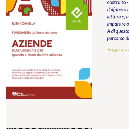
costruito -
L’alfabeto 
lettura e, 
imparare a 
A di questo
percorso di
Aggiungi al 