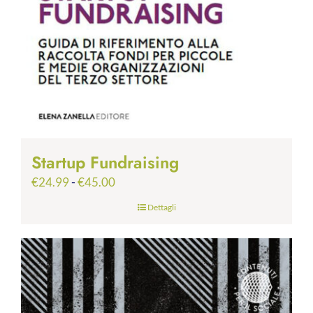
Startup Fundraising
Fascia
€
24.99
-
€
45.00
di
Dettagli
prezzo:
da
€24.99
a
€45.00