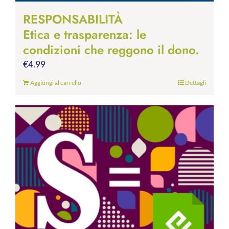
RESPONSABILITÀ
Etica e trasparenza: le
condizioni che reggono il dono.
€
4.99
Aggiungi al carrello
Dettagli