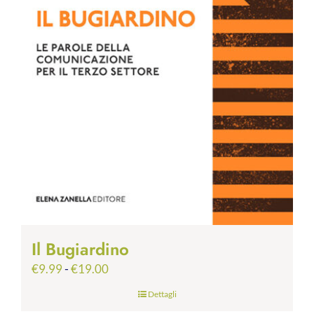
Il Bugiardino
Fascia
€
9.99
-
€
19.00
di
Dettagli
prezzo: