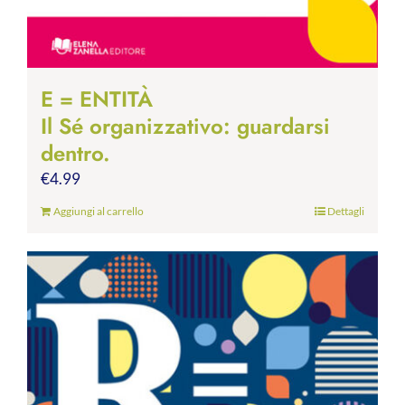
E = ENTITÀ
Il Sé organizzativo: guardarsi
dentro.
€
4.99
Aggiungi al carrello
Dettagli