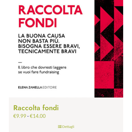
Raccolta fondi
Fascia
€
9.99
-
€
14.00
di
Dettagli
prezzo: