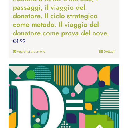
passaggi, il viaggio del
donatore. Il ciclo strategico
come metodo. Il viaggio del
donatore come prova del nove.
€
4.99
Aggiungi al carrello
Dettagli