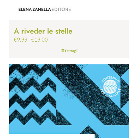
A riveder le stelle
Fascia
€
9.99
-
€
19.00
di
Dettagli
prezzo:
da
€9.99
a
€19.00