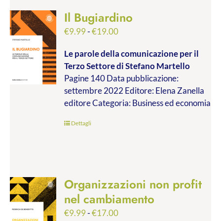
Il Bugiardino
Fascia
€
9.99
-
€
19.00
di
Le parole della comunicazione per il
prezzo:
Terzo Settore
di Stefano Martello
da
Pagine 140 Data pubblicazione:
€9.99
settembre 2022 Editore: Elena Zanella
a
editore Categoria: Business ed economia
€19.00
Dettagli
Organizzazioni non profit
nel cambiamento
Fascia
€
9.99
-
€
17.00