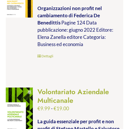
di
Organizzazioni non profit nel
prezzo:
cambiamento
di Federica De
da
Benedittis
Pagine 124 Data
€9.99
pubblicazione: giugno 2022 Editore:
a
Elena Zanella editore Categoria:
€17.00
Business ed economia
Dettagli
Volontariato Aziendale
Multicanale
Fascia
€
9.99
-
€
19.00
di
La guida essenziale per profit e non
prezzo:
profit
di Stefano Martello e Salvatore