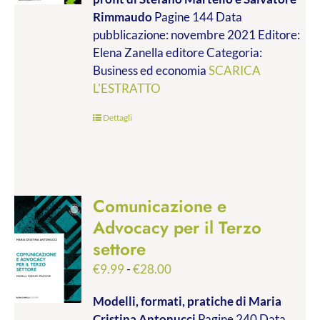
da
Rimmaudo
Pagine 144 Data
€9.99
pubblicazione: novembre 2021 Editore:
a
Elena Zanella editore Categoria:
€19.00
Business ed economia
SCARICA
L'ESTRATTO
Dettagli
Comunicazione e
Advocacy per il Terzo
settore
Fascia
€
9.99
-
€
28.00
di
Modelli, formati, pratiche
di Maria
prezzo:
Cristina Antonucci
Pagine 240 Data