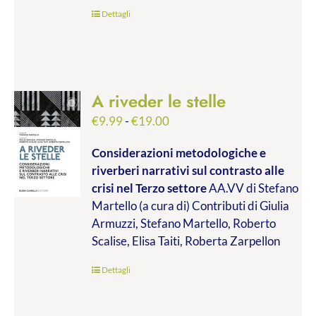
€45.00
Dettagli
A riveder le stelle
Fascia
€
9.99
-
€
19.00
di
Considerazioni metodologiche e
prezzo:
riverberi narrativi sul contrasto alle
da
crisi nel Terzo settore
AA.VV di Stefano
€9.99
Martello (a cura di) Contributi di Giulia
a
Armuzzi, Stefano Martello, Roberto
€19.00
Scalise, Elisa Taiti, Roberta Zarpellon
Dettagli