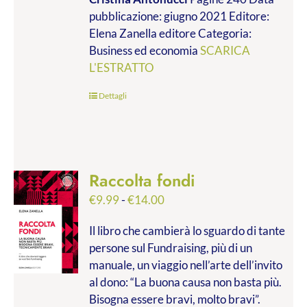
da
pubblicazione: giugno 2021 Editore:
€9.99
Elena Zanella editore Categoria:
a
Business ed economia
SCARICA
€28.00
L'ESTRATTO
Dettagli
Raccolta fondi
Fascia
€
9.99
-
€
14.00
di
Il libro che cambierà lo sguardo di tante
prezzo:
persone sul Fundraising, più di un
da
manuale, un viaggio nell’arte dell’invito
€9.99
al dono: “La buona causa non basta più.
a
Bisogna essere bravi, molto bravi”.
€14.00