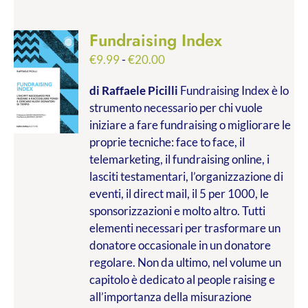
Fundraising Index
Fascia
€
9.99
-
€
20.00
di
di Raffaele Picilli
Fundraising Index è lo
prezzo:
strumento necessario per chi vuole
da
iniziare a fare fundraising o migliorare le
€9.99
proprie tecniche: face to face, il
a
telemarketing, il fundraising online, i
€20.00
lasciti testamentari, l’organizzazione di
eventi, il direct mail, il 5 per 1000, le
sponsorizzazioni e molto altro. Tutti
elementi necessari per trasformare un
donatore occasionale in un donatore
regolare. Non da ultimo, nel volume un
capitolo è dedicato al people raising e
all’importanza della misurazione