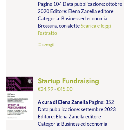
Pagine 104 Data pubblicazione: ottobre
2020 Editore: Elena Zanella editore
Categoria: Business ed economia
Brossura, con alette
Scarica e leggi
l'estratto
Dettagli
Startup Fundraising
Fascia
€
24.99
-
€
45.00
di
A cura di Elena Zanella
Pagine: 352
prezzo:
Data pubblicazione: settembre 2023
da
Editore: Elena Zanella editore
€24.99
Categoria: Business ed economia
a