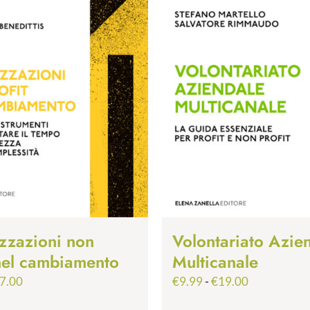
zzazioni non
Volontariato Azie
 nel cambiamento
Multicanale
Fascia
Fascia
7.00
€
9.99
-
€
19.00
di
di