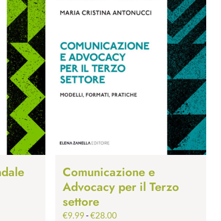
ndale
Comunicazione e
Advocacy per il Terzo
settore
Fascia
€
9.99
-
€
28.00