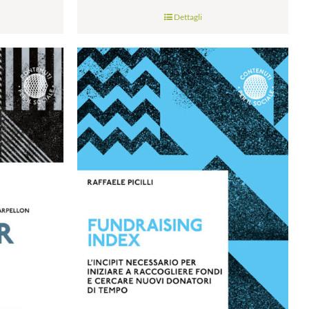
di
Dettagli
prezzo:
da
€9.99
a
€28.00