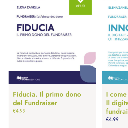
Fiducia. Il primo dono
I com
del Fundraiser
Il digi
fundrai
€
4.99
€
4.99