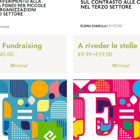
p Fundraising
A riveder le stelle
Fascia
Fascia
45.00
€
9.99
-
€
19.00
di
di
Dettagli
Dettagli
prezzo:
prezzo:
da
da
€24.99
€9.99
a
a
€45.00
€19.00