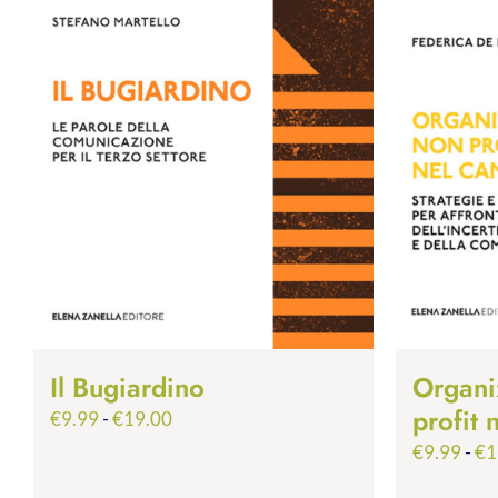
Il Bugiardino
Organi
profit
Fascia
€
9.99
-
€
19.00
di
€
9.99
-
€
1
prezzo: