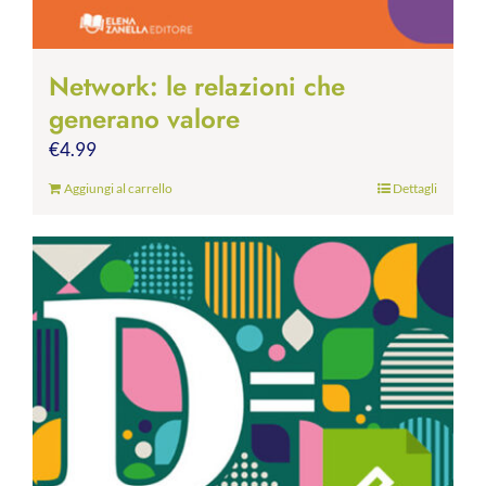
Network: le relazioni che
generano valore
€
4.99
Aggiungi al carrello
Dettagli