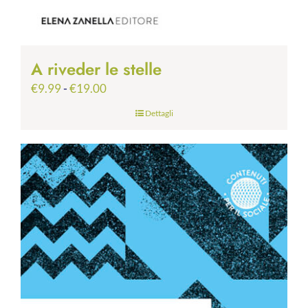
A riveder le stelle
Fascia
€
9.99
-
€
19.00
di
Dettagli
prezzo:
da
€9.99
a
€19.00