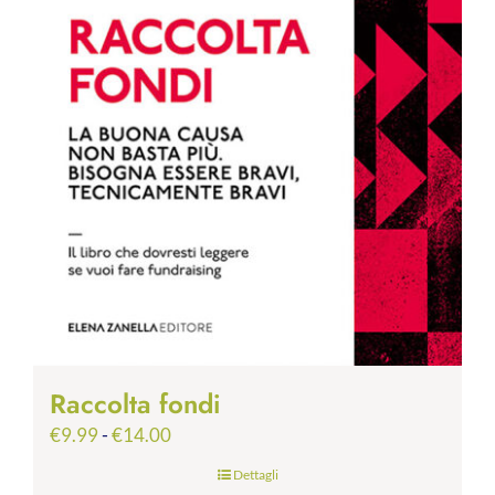
Raccolta fondi
Fascia
€
9.99
-
€
14.00
di
Dettagli
prezzo: