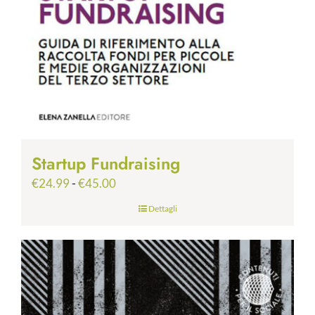
Startup Fundraising
Fascia
€
24.99
-
€
45.00
di
Dettagli
prezzo:
da
€24.99
a
€45.00