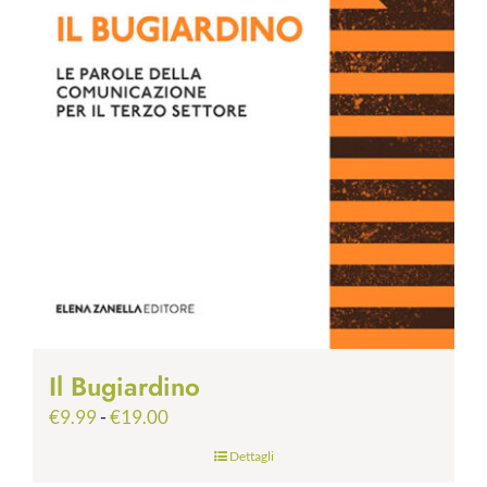
Il Bugiardino
Fascia
€
9.99
-
€
19.00
di
Dettagli
prezzo: