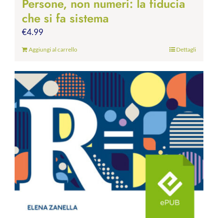
Persone, non numeri: la fiducia
che si fa sistema
€
4.99
Aggiungi al carrello
Dettagli