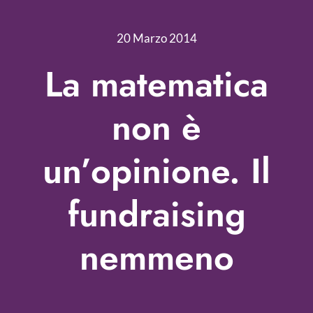
Nonprofit Blog
20 Marzo 2014
Libri
La matematica
Fundraising Academy
non è
Multimedia
un’opinione. Il
Come contattarci
fundraising
nemmeno