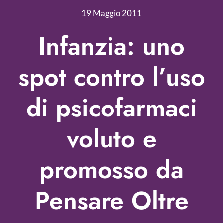
Nonprofit Blog
19 Maggio 2011
Libri
Infanzia: uno
Fundraising Academy
spot contro l’uso
Multimedia
di psicofarmaci
Come contattarci
voluto e
promosso da
Pensare Oltre