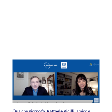
Qualche giorno fa,
Raffaele Picilli
, amico e