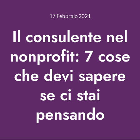
Nonprofit Blog
17 Febbraio 2021
Libri
Il consulente nel
Fundraising Academy
nonprofit: 7 cose
Multimedia
che devi sapere
Come contattarci
se ci stai
pensando