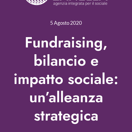
Servizi
Nonprofit Blog
5 Agosto 2020
Libri
Fundraising,
Fundraising Academy
bilancio e
Multimedia
impatto sociale:
Come contattarci
un’alleanza
strategica