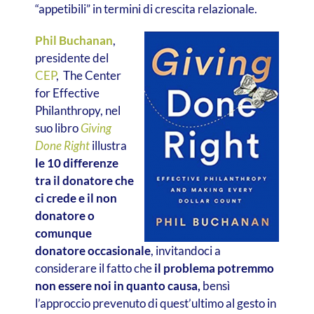
“appetibili” in termini di crescita relazionale.
Phil Buchanan
,
presidente del
CEP
, The Center
for Effective
Philanthropy, nel
suo libro
Giving
Done Right
illustra
le 10 differenze
tra il donatore che
ci crede e il non
donatore o
comunque
donatore occasionale
, invitandoci a
considerare il fatto che
il problema potremmo
non essere noi in quanto causa,
bensì
l’approccio prevenuto di quest’ultimo al gesto in