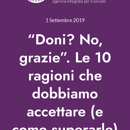
Servizi
Nonprofit Blog
1 Settembre 2019
Libri
“Doni? No,
Fundraising Academy
grazie”. Le 10
Multimedia
ragioni che
Come contattarci
dobbiamo
accettare (e
come superarle)