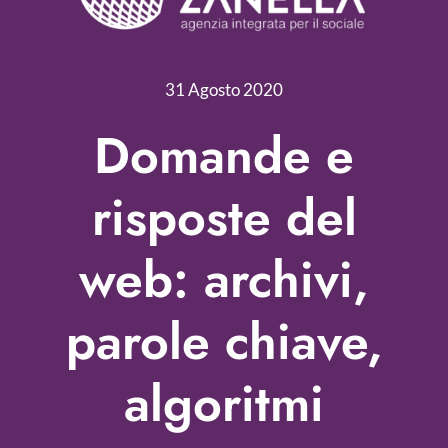
Servizi
Nonprofit Blog
31 Agosto 2020
Libri
Domande e
Fundraising Academy
risposte del
Multimedia
web: archivi,
Come contattarci
parole chiave,
algoritmi