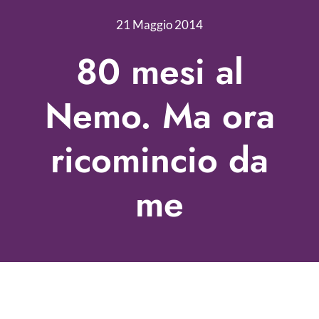
Nonprofit Blog
21 Maggio 2014
Libri
80 mesi al
Fundraising Academy
Nemo. Ma ora
Multimedia
ricomincio da
Come contattarci
me