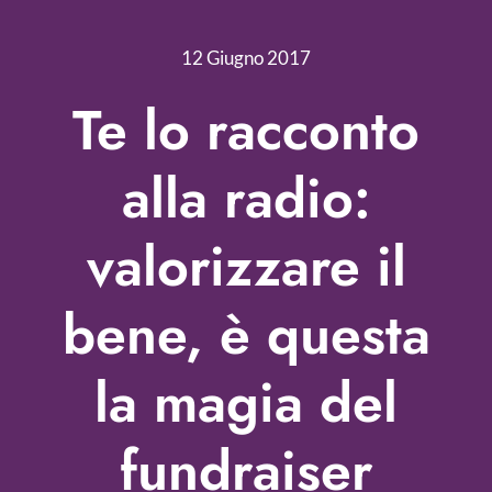
Nonprofit Blog
12 Giugno 2017
Libri
Te lo racconto
Fundraising Academy
alla radio:
Multimedia
valorizzare il
Come contattarci
bene, è questa
la magia del
fundraiser