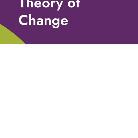
Theory of
Libri
Change
Fundraising Academy
Multimedia
Come contattarci