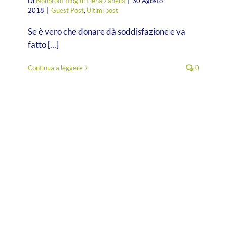
Di
Nonprofit Blog di Elena Zanella
|
30 Agosto
2018
|
Guest Post
,
Ultimi post
Se è vero che donare dà soddisfazione e va
fatto [...]
Continua a leggere
0