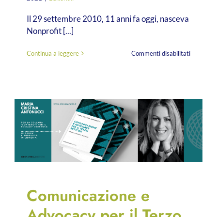
Il 29 settembre 2010, 11 anni fa oggi, nasceva
Nonprofit [...]
su
Continua a leggere
Commenti disabilitati
132
mesi
fa
nasceva
Nonprofit
blog,
la
voce
dei
fundraiser
E
non
solo
Comunicazione e
Advocacy per il Terzo