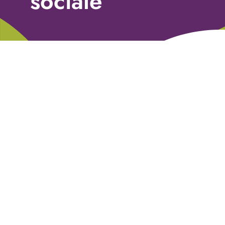
sociale
Libri
Fundraising Academy
Multimedia
Come contattarci