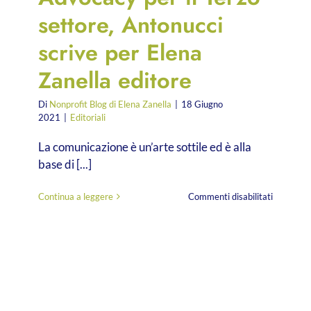
settore, Antonucci
scrive per Elena
Zanella editore
Di
Nonprofit Blog di Elena Zanella
|
18 Giugno
2021
|
Editoriali
La comunicazione è un’arte sottile ed è alla
base di [...]
su
Continua a leggere
Commenti disabilitati
Comunica
e
Advocacy
per
il
Terzo
settore,
Antonucc