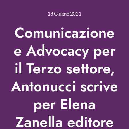
Nonprofit Blog
18 Giugno 2021
Libri
Comunicazione
Fundraising Academy
e Advocacy per
Multimedia
il Terzo settore,
Come contattarci
Antonucci scrive
per Elena
Zanella editore