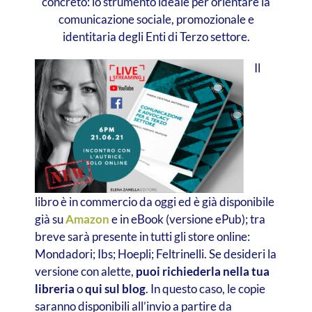
concreto: lo strumento ideale per orientare la
comunicazione sociale, promozionale e
identitaria degli Enti di Terzo settore.
Il
libro è in commercio da oggi ed è già disponibile
già su
Amazon
e in eBook (versione ePub); tra
breve sarà presente in tutti gli store online:
Mondadori; Ibs; Hoepli; Feltrinelli. Se desideri la
versione con alette,
puoi richiederla nella tua
libreria
o
qui sul blog
. In questo caso, le copie
saranno disponibili all’invio a partire da