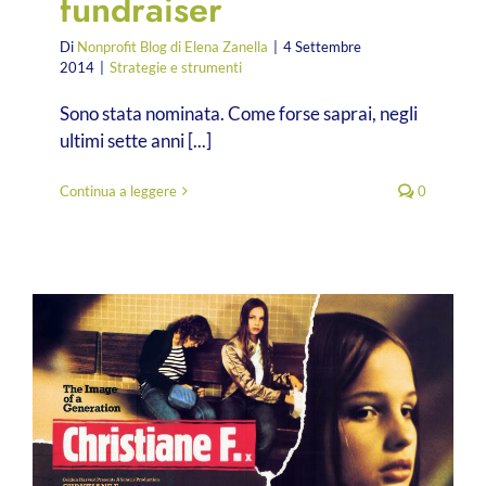
fundraiser
Di
Nonprofit Blog di Elena Zanella
|
4 Settembre
2014
|
Strategie e strumenti
Sono stata nominata. Come forse saprai, negli
ultimi sette anni [...]
Continua a leggere
0