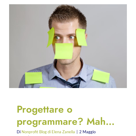
&
tricks
per
organizza
per
bene
il
tuo
evento
online
Progettare o
programmare? Mah…
Di
Nonprofit Blog di Elena Zanella
|
2 Maggio