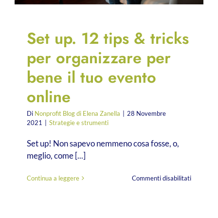
Set up. 12 tips & tricks
per organizzare per
bene il tuo evento
online
Di
Nonprofit Blog di Elena Zanella
|
28 Novembre
2021
|
Strategie e strumenti
Set up! Non sapevo nemmeno cosa fosse, o,
meglio, come [...]
su
Continua a leggere
Commenti disabilitati
Set
up.
12
tips