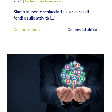
2021
|
Professione e formazione
Siamo talmente schiacciati sulla ricerca di
fondi e sulle attività [...]
su
Continua a leggere
Commenti disabilitati
Progetta
o
programm
Mah…