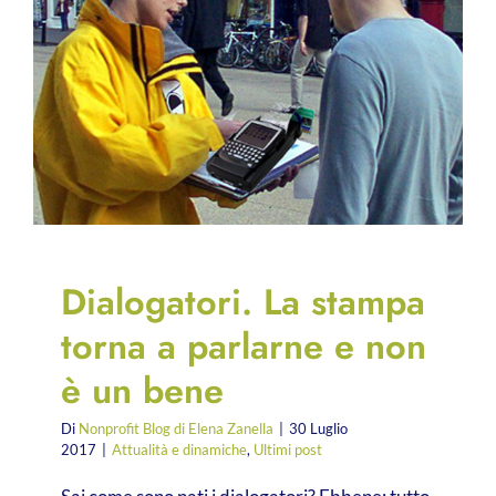
Dialogatori. La stampa
torna a parlarne e non
è un bene
Di
Nonprofit Blog di Elena Zanella
|
30 Luglio
2017
|
Attualità e dinamiche
,
Ultimi post