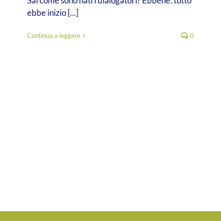
Sai come sono nati i dialogatori? Ebbene: tutto
ebbe inizio [...]
Continua a leggere
0