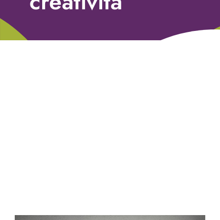
creatività
Libri
Fundraising Academy
Multimedia
Come contattarci