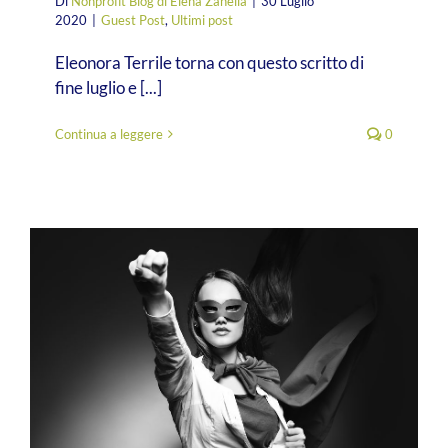
Di
Nonprofit Blog di Elena Zanella
|
30 Luglio
2020
|
Guest Post
,
Ultimi post
Eleonora Terrile torna con questo scritto di
fine luglio e [...]
Continua a leggere
0