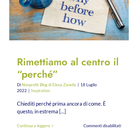
in
atto
Rimettiamo al centro il
“perché”
Di
Nonprofit Blog di Elena Zanella
|
18 Luglio
2022
|
Inspiration
Chiediti perché prima ancora di come. È
questo, in estrema [...]
su
Continua a leggere
Commenti disabilitati
Rimettia
al