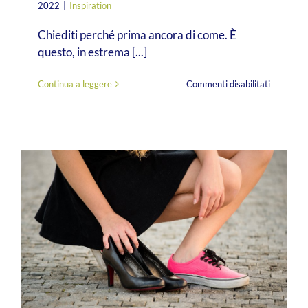
2022
|
Inspiration
Chiediti perché prima ancora di come. È
questo, in estrema [...]
su
Continua a leggere
Commenti disabilitati
Rimettia
al
centro
il
“perché”