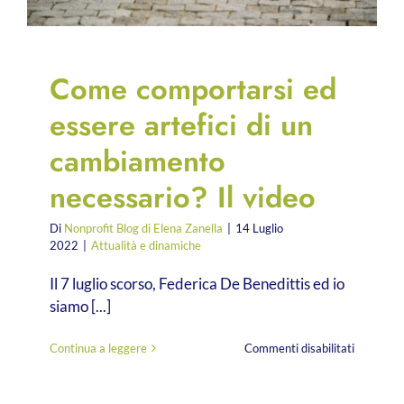
Come comportarsi ed
essere artefici di un
cambiamento
necessario? Il video
Di
Nonprofit Blog di Elena Zanella
|
14 Luglio
2022
|
Attualità e dinamiche
Il 7 luglio scorso, Federica De Benedittis ed io
siamo [...]
su
Continua a leggere
Commenti disabilitati
Come
comporta
ed