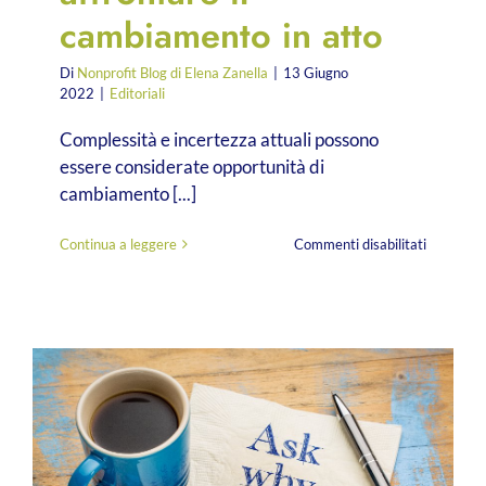
cambiamento in atto
Di
Nonprofit Blog di Elena Zanella
|
13 Giugno
2022
|
Editoriali
Complessità e incertezza attuali possono
essere considerate opportunità di
cambiamento [...]
su
Continua a leggere
Commenti disabilitati
De
Benedittis
Non
Profit,
strategie
e
strumenti
per
affrontar
il
cambiam